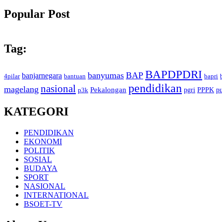
Popular Post
Tag:
BAPDPDRI
banyumas
BAP
banjarnegara
4pilar
bantuan
bapri
pendidikan
nasional
magelang
Pekalongan
pgri
PPPK
p
p3k
KATEGORI
PENDIDIKAN
EKONOMI
POLITIK
SOSIAL
BUDAYA
SPORT
NASIONAL
INTERNATIONAL
BSOET-TV