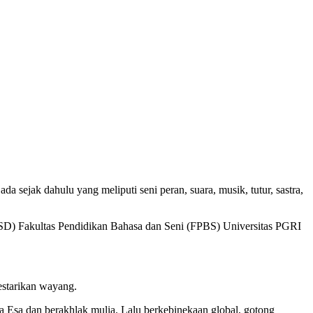
 dahulu yang meliputi seni peran, suara, musik, tutur, sastra,
PBSD) Fakultas Pendidikan Bahasa dan Seni (FPBS) Universitas PGRI
starikan wayang.
ha Esa dan berakhlak mulia. Lalu berkebinekaan global, gotong