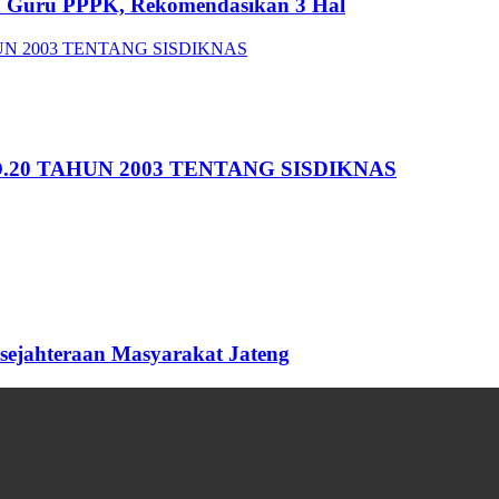
an Guru PPPK, Rekomendasikan 3 Hal
20 TAHUN 2003 TENTANG SISDIKNAS
sejahteraan Masyarakat Jateng