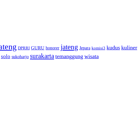
ateng
jateng
kudus
kuliner
GURU
honorer
Jepara
DPRRI
komisi3
surakarta
temanggung
wisata
solo
sukoharjo