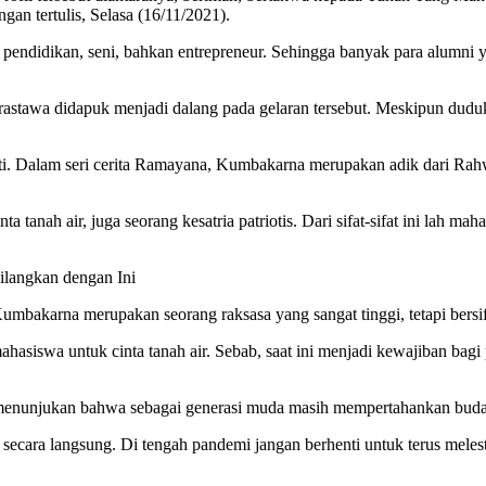
ngan tertulis, Selasa (16/11/2021).
ndidikan, seni, bahkan entrepreneur. Sehingga banyak para alumni ya
awa didapuk menjadi dalang pada gelaran tersebut. Meskipun duduk di
. Dalam seri cerita Ramayana, Kumbakarna merupakan adik dari Rahw
 tanah air, juga seorang kesatria patriotis. Dari sifat-sifat ini lah ma
ilangkan dengan Ini
mbakarna merupakan seorang raksasa yang sangat tinggi, tetapi bersif
asiswa untuk cinta tanah air. Sebab, saat ini menjadi kewajiban bagi 
enunjukan bahwa sebagai generasi muda masih mempertahankan buda
secara langsung. Di tengah pandemi jangan berhenti untuk terus melesta