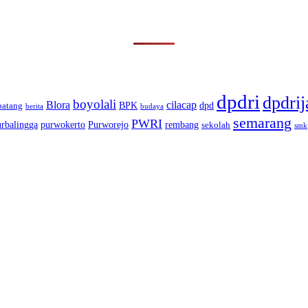
dpdri
dpdrij
boyolali
Blora
cilacap
BPK
dpd
batang
berita
budaya
semarang
PWRI
urbalingga
purwokerto
Purworejo
rembang
sekolah
smk