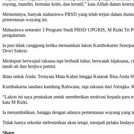
royong, mandiri, bernalar kritis, dan kreatif,” kata Alfiah dalam ketera
Menurutnya, banyak mahasiswa PBSD yang telah terjun dalam dunia pe
pementasan wayang ini.
Mahasiswa semester 3 Program Studi PBSD UPGRIS, M Rizki Tri Prast
pengalaman.
Ia pun tidak canggung ketika memainkan lakon Kumbokarno Senopati
Dewi Sukesi.
Meskipun berwujud raksasa tapi berbudi luhur, berwatak bijaksana, cinta
tanah air dan berjiwa patriot.
Iklan untuk Anda: Ternyata Mata Kabur hingga Katarak Bisa Anda H
Kumbakarna saudara kandung Rahwana, raja raksasa dari Alengka. Ku
“Lakon ini saya pentaskan untuk memberikan motivasi kepada para mah
kata M Rizki.
Ia menambahkan, bangga dengan adanya pementasan wayang yang m
Tidak hanya sekedar melestarikan akan tetapi, menjadi pelaku budaya 
Share