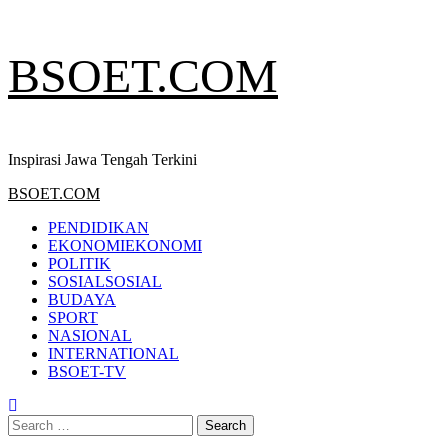
Skip
BSOET.COM
to
content
Inspirasi Jawa Tengah Terkini
Primary
BSOET.COM
Menu
PENDIDIKAN
EKONOMI
EKONOMI
POLITIK
SOSIAL
SOSIAL
BUDAYA
SPORT
NASIONAL
INTERNATIONAL
BSOET-TV
Search
for: