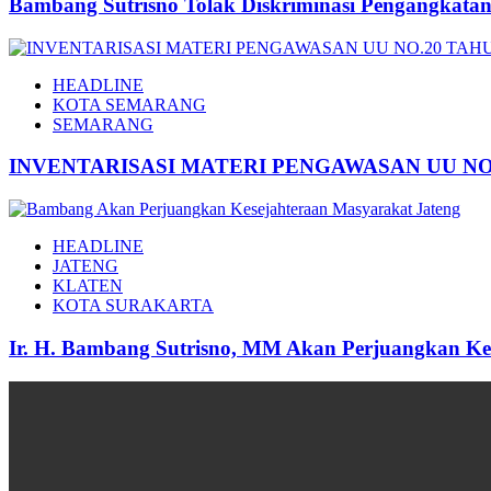
Bambang Sutrisno Tolak Diskriminasi Pengangkat
HEADLINE
KOTA SEMARANG
SEMARANG
INVENTARISASI MATERI PENGAWASAN UU NO.
HEADLINE
JATENG
KLATEN
KOTA SURAKARTA
Ir. H. Bambang Sutrisno, MM Akan Perjuangkan Ke