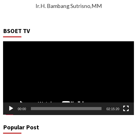
Ir.H. Bambang Sutrisno,MM
BSOET TV
Video
Player
00:00
02:15:20
Popular Post