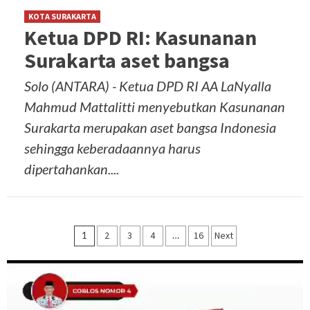
KOTA SURAKARTA
Ketua DPD RI: Kasunanan
Surakarta aset bangsa
Solo (ANTARA) - Ketua DPD RI AA LaNyalla
Mahmud Mattalitti menyebutkan Kasunanan
Surakarta merupakan aset bangsa Indonesia
sehingga keberadaannya harus
dipertahankan....
Posts
1
2
3
4
…
16
Next
navigation