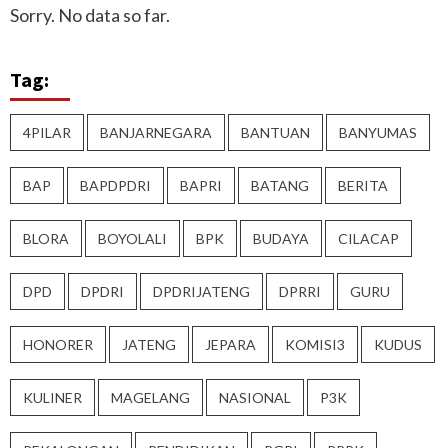
Sorry. No data so far.
Tag:
4PILAR
BANJARNEGARA
BANTUAN
BANYUMAS
BAP
BAPDPDRI
BAPRI
BATANG
BERITA
BLORA
BOYOLALI
BPK
BUDAYA
CILACAP
DPD
DPDRI
DPDRIJATENG
DPRRI
GURU
HONORER
JATENG
JEPARA
KOMISI3
KUDUS
KULINER
MAGELANG
NASIONAL
P3K