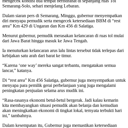
mengecek kondisi dua tempat beristirahat di sepanjang ruas Tol
Semarang-Solo, sehari menjelang Lebaran.
Dalam siaran pers di Semarang, Minggu, gubernur menyempatkan
diri menyapa pemudik serta mengecek ketersediaan BBM di “rest
area” Km 429 di Ungaran dan Km 456 di Salatiga.
Menurut gubernur, pemudik merasakan kelancaran di ruas tol mulai
dari Jawa Barat hingga masuk ke Jawa Tengah.
Ia menuturkan kelancaran arus lalu lintas tersebut tidak terlepas dari
kebijakan satu arah dari barat ke timur.
“Karena ‘one way’ mereka sangat terbantu, mengatakan semua
lancar,” katanya.
Di “rest area” Km 456 Salatiga, gubernur juga menyempatkan untuk
menyapa para pemilik gerai perbelanjaan yang juga mengalami
peningkatan penjualan selama arus mudik ini.
“Rasa-rasanya ekonomi betul-betul bergerak. Jadi kalau kemarin
kita membayangkan situasi pemudik akan belanja dan kemudian
akan meningkatkan ekonomi di tingkat lokal, ternyata terbukti hari
ini,” tambahnya.
Dalam kesempatan itu, Gubernur juga memastikan ketersediaan