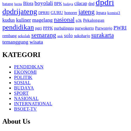
dpdri
boyolali
Blora
cilacap
BPK
dpd
batang
berita
budaya
dpdrijateng
jateng
GURU
honorer
Jepara
DPRRI
komisi3
nasional
kudus
kuliner
magelang
Pekalongan
p3k
pendidikan
PWRI
pgri
PPPK
purbalingga
purwokerto
Purworejo
semarang
surakarta
solo
rembang
sukoharjo
sekolah
smk
temanggung
wisata
KATEGORI
PENDIDIKAN
EKONOMI
POLITIK
SOSIAL
BUDAYA
SPORT
NASIONAL
INTERNATIONAL
BSOET-TV
About Us