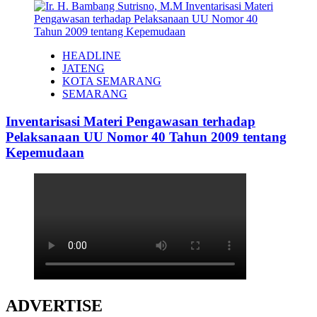
HEADLINE
JATENG
KOTA SEMARANG
SEMARANG
Inventarisasi Materi Pengawasan terhadap
Pelaksanaan UU Nomor 40 Tahun 2009 tentang
Kepemudaan
ADVERTISE