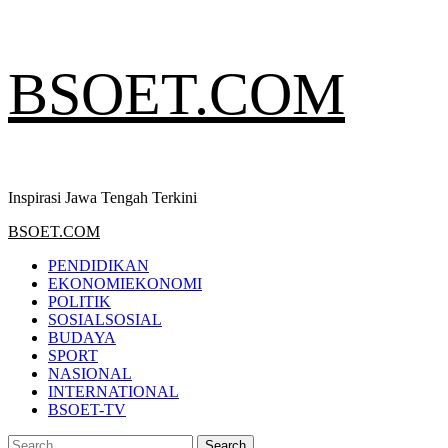
Skip
BSOET.COM
to
content
Inspirasi Jawa Tengah Terkini
Primary
BSOET.COM
Menu
PENDIDIKAN
EKONOMI
EKONOMI
POLITIK
SOSIAL
SOSIAL
BUDAYA
SPORT
NASIONAL
INTERNATIONAL
BSOET-TV
Search