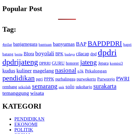
Popular Post
Tag:
BAPDPDRI
banyumas
BAP
banjarnegara
4pilar
bantuan
bapri
dpdri
boyolali
Blora
cilacap
BPK
dpd
batang
berita
budaya
dpdrijateng
jateng
GURU
honorer
Jepara
DPRRI
komisi3
nasional
kudus
kuliner
magelang
Pekalongan
p3k
pendidikan
PWRI
pgri
PPPK
purbalingga
purwokerto
Purworejo
semarang
surakarta
solo
rembang
sukoharjo
sekolah
smk
temanggung
wisata
KATEGORI
PENDIDIKAN
EKONOMI
POLITIK