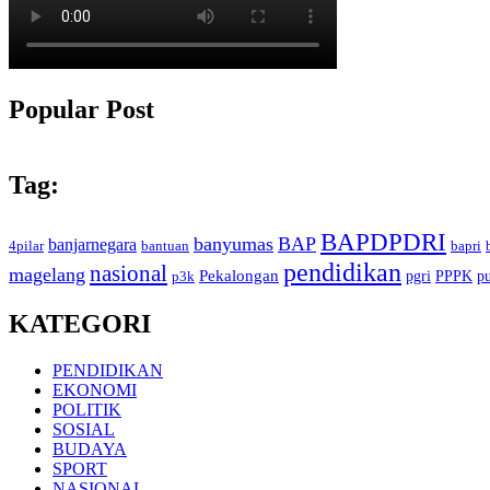
Popular Post
Tag:
BAPDPDRI
banyumas
BAP
banjarnegara
4pilar
bantuan
bapri
pendidikan
nasional
magelang
Pekalongan
pgri
PPPK
p
p3k
KATEGORI
PENDIDIKAN
EKONOMI
POLITIK
SOSIAL
BUDAYA
SPORT
NASIONAL