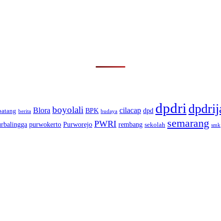
dpdri
dpdrij
boyolali
Blora
cilacap
BPK
dpd
batang
berita
budaya
semarang
PWRI
urbalingga
purwokerto
Purworejo
rembang
sekolah
smk