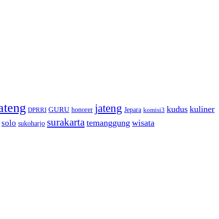
ateng
jateng
kudus
kuliner
GURU
honorer
Jepara
DPRRI
komisi3
surakarta
temanggung
wisata
solo
sukoharjo