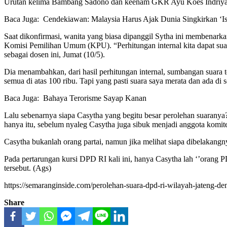
Urutan kelima Bambang Sadono dan keenam GKR Ayu Koes Indriya
Baca Juga:
Cendekiawan: Malaysia Harus Ajak Dunia Singkirkan ‘Is
Saat dikonfirmasi, wanita yang biasa dipanggil Sytha ini membenarkan
Komisi Pemilihan Umum (KPU). “Perhitungan internal kita dapat suar
sebagai dosen ini, Jumat (10/5).
Dia menambahkan, dari hasil perhitungan internal, sumbangan suar
semua di atas 100 ribu. Tapi yang pasti suara saya merata dan ada di
Baca Juga:
Bahaya Terorisme Sayap Kanan
Lalu sebenarnya siapa Casytha yang begitu besar perolehan suarany
hanya itu, sebelum nyaleg Casytha juga sibuk menjadi anggota komit
Casytha bukanlah orang partai, namun jika melihat siapa dibelakang
Pada pertarungan kursi DPD RI kali ini, hanya Casytha lah ‘’orang 
tersebut. (Ags)
https://semaranginside.com/perolehan-suara-dpd-ri-wilayah-jateng-den
Share