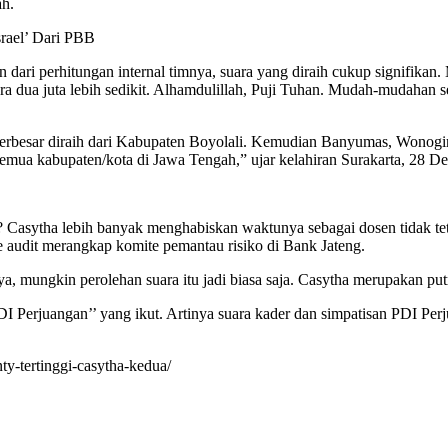
h.
rael’ Dari PBB
 dari perhitungan internal timnya, suara yang diraih cukup signifikan
a dua juta lebih sedikit. Alhamdulillah, Puji Tuhan. Mudah-mudahan 
a terbesar diraih dari Kabupaten Boyolali. Kemudian Banyumas, Wono
 semua kabupaten/kota di Jawa Tengah,” ujar kelahiran Surakarta, 28 D
a? Casytha lebih banyak menghabiskan waktunya sebagai dosen tidak t
e audit merangkap komite pemantau risiko di Bank Jateng.
nya, mungkin perolehan suara itu jadi biasa saja. Casytha merupakan
PDI Perjuangan’’ yang ikut. Artinya suara kader dan simpatisan PDI Pe
ty-tertinggi-casytha-kedua/