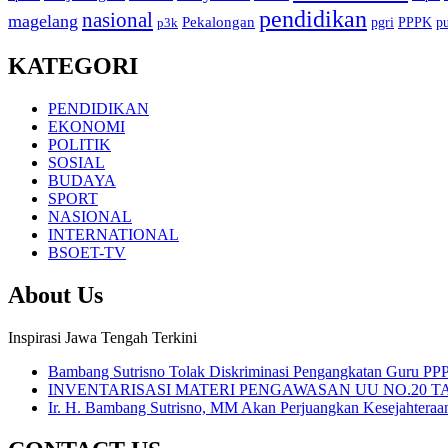
pendidikan
nasional
magelang
Pekalongan
pgri
PPPK
p
p3k
KATEGORI
PENDIDIKAN
EKONOMI
POLITIK
SOSIAL
BUDAYA
SPORT
NASIONAL
INTERNATIONAL
BSOET-TV
About Us
Inspirasi Jawa Tengah Terkini
Bambang Sutrisno Tolak Diskriminasi Pengangkatan Guru PP
INVENTARISASI MATERI PENGAWASAN UU NO.20 T
Ir. H. Bambang Sutrisno, MM Akan Perjuangkan Kesejahteraa