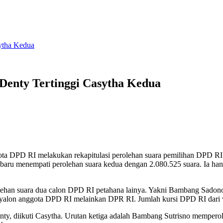
sytha Kedua
Denty Tertinggi Casytha Kedua
ta DPD RI melakukan rekapitulasi perolehan suara pemilihan DPD RI
ru menempati perolehan suara kedua dengan 2.080.525 suara. Ia han
olehan suara dua calon DPD RI petahana lainya. Yakni Bambang Sadon
lon anggota DPD RI melainkan DPR RI. Jumlah kursi DPD RI dari wi
enty, diikuti Casytha. Urutan ketiga adalah Bambang Sutrisno memper