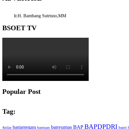
Ir.H. Bambang Sutrisno,MM
BSOET TV
Popular Post
Tag:
BAPDPDRI
banyumas
BAP
banjarnegara
4pilar
bantuan
bapri