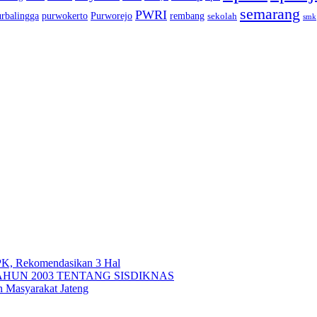
semarang
PWRI
urbalingga
purwokerto
Purworejo
rembang
sekolah
smk
PK, Rekomendasikan 3 Hal
AHUN 2003 TENTANG SISDIKNAS
n Masyarakat Jateng