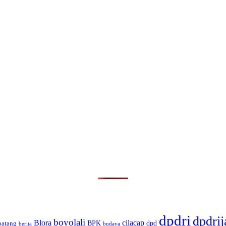
dpdri
dpdrij
boyolali
Blora
cilacap
BPK
dpd
batang
berita
budaya