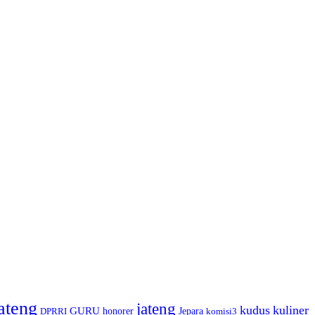
ateng
jateng
kudus
kuliner
GURU
honorer
Jepara
DPRRI
komisi3