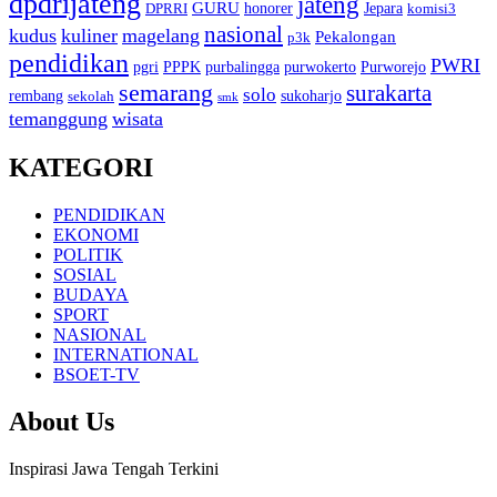
dpdrijateng
jateng
GURU
honorer
Jepara
DPRRI
komisi3
nasional
kudus
kuliner
magelang
Pekalongan
p3k
pendidikan
PWRI
pgri
PPPK
purbalingga
purwokerto
Purworejo
semarang
surakarta
solo
rembang
sukoharjo
sekolah
smk
temanggung
wisata
KATEGORI
PENDIDIKAN
EKONOMI
POLITIK
SOSIAL
BUDAYA
SPORT
NASIONAL
INTERNATIONAL
BSOET-TV
About Us
Inspirasi Jawa Tengah Terkini