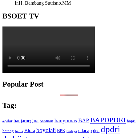
Ir.H. Bambang Sutrisno,MM
BSOET TV
Popular Post
Tag:
BAPDPDRI
banyumas
BAP
banjarnegara
4pilar
bantuan
bapri
dpdri
boyolali
Blora
cilacap
BPK
dpd
batang
berita
budaya