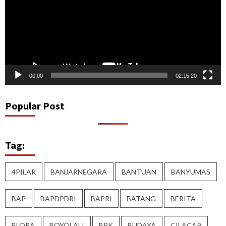
00:00
02:15:20
Popular Post
Tag:
4PILAR
BANJARNEGARA
BANTUAN
BANYUMAS
BAP
BAPDPDRI
BAPRI
BATANG
BERITA
BLORA
BOYOLALI
BPK
BUDAYA
CILACAP