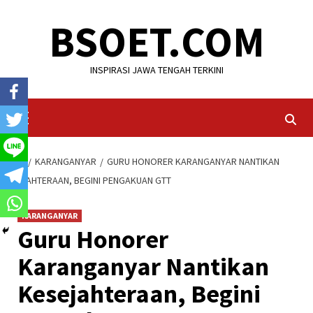
Skip
BSOET.COM
to
content
INSPIRASI JAWA TENGAH TERKINI
Primary
Menu
HOME
KARANGANYAR
GURU HONORER KARANGANYAR NANTIKAN
KESEJAHTERAAN, BEGINI PENGAKUAN GTT
KARANGANYAR
Guru Honorer
Karanganyar Nantikan
Kesejahteraan, Begini