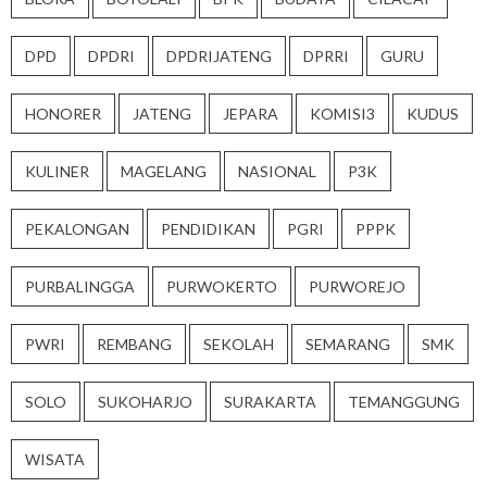
DPD
DPDRI
DPDRIJATENG
DPRRI
GURU
HONORER
JATENG
JEPARA
KOMISI3
KUDUS
KULINER
MAGELANG
NASIONAL
P3K
PEKALONGAN
PENDIDIKAN
PGRI
PPPK
PURBALINGGA
PURWOKERTO
PURWOREJO
PWRI
REMBANG
SEKOLAH
SEMARANG
SMK
SOLO
SUKOHARJO
SURAKARTA
TEMANGGUNG
WISATA