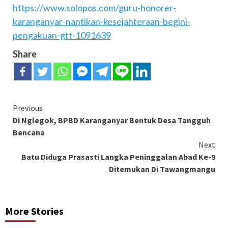
https://www.solopos.com/guru-honorer-
karanganyar-nantikan-kesejahteraan-begini-
pengakuan-gtt-1091639
Share
Continue
Previous
Di Nglegok, BPBD Karanganyar Bentuk Desa Tangguh
Reading
Bencana
Next
Batu Diduga Prasasti Langka Peninggalan Abad Ke-9
Ditemukan Di Tawangmangu
More Stories