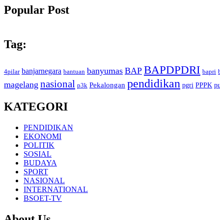
Popular Post
Tag:
BAPDPDRI
banyumas
BAP
banjarnegara
4pilar
bantuan
bapri
pendidikan
nasional
magelang
Pekalongan
pgri
PPPK
p
p3k
KATEGORI
PENDIDIKAN
EKONOMI
POLITIK
SOSIAL
BUDAYA
SPORT
NASIONAL
INTERNATIONAL
BSOET-TV
About Us