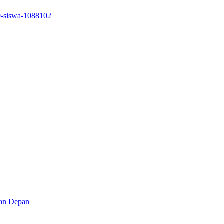
29-siswa-1088102
an Depan