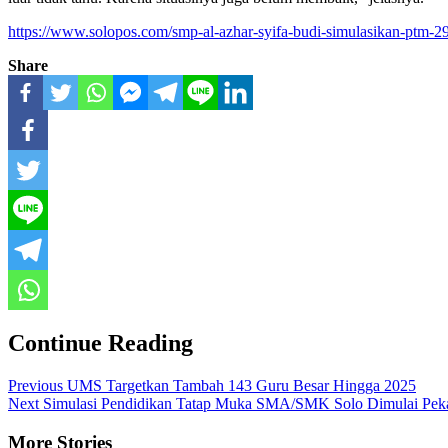
https://www.solopos.com/smp-al-azhar-syifa-budi-simulasikan-ptm-
Share
Continue Reading
Previous
UMS Targetkan Tambah 143 Guru Besar Hingga 2025
Next
Simulasi Pendidikan Tatap Muka SMA/SMK Solo Dimulai Pek
More Stories