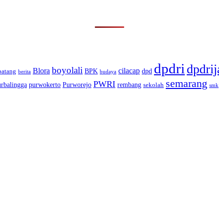
dpdri
dpdrij
boyolali
Blora
cilacap
BPK
dpd
batang
berita
budaya
semarang
PWRI
urbalingga
purwokerto
Purworejo
rembang
sekolah
smk