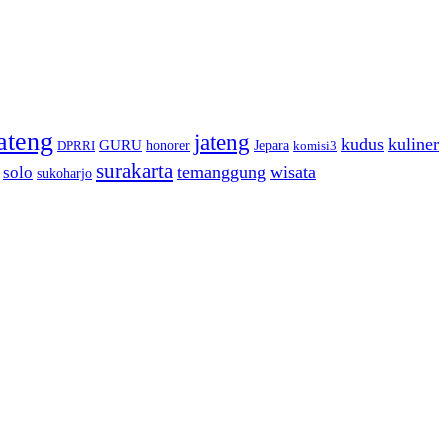
ateng
jateng
kudus
kuliner
GURU
honorer
Jepara
DPRRI
komisi3
surakarta
temanggung
wisata
solo
sukoharjo