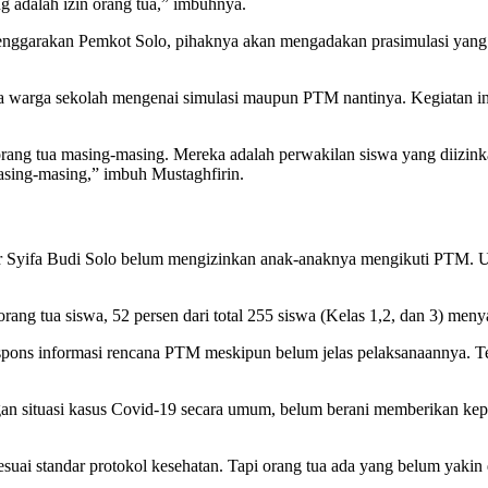
g adalah izin orang tua,” imbuhnya.
lenggarakan Pemkot Solo, pihaknya akan mengadakan prasimulasi yang 
a warga sekolah mengenai simulasi maupun PTM nantinya. Kegiatan in
rang tua masing-masing. Mereka adalah perwakilan siswa yang diizinka
masing-masing,” imbuh Mustaghfirin.
ar Syifa Budi Solo belum mengizinkan anak-anaknya mengikuti PTM. U
rang tua siswa, 52 persen dari total 255 siswa (Kelas 1,2, dan 3) m
espons informasi rencana PTM meskipun belum jelas pelaksanaannya. T
an situasi kasus Covid-19 secara umum, belum berani memberikan ke
i standar protokol kesehatan. Tapi orang tua ada yang belum yakin de