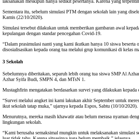
laksanakan meskipun hanya sedikit pesertanya. Karena yang terpentin
Sementara itu, sebelum simulasi PTM dengan sekolah lain yang dise
Kamis (22/10/2020).
Simulasi tersebut dilakukan untuk memberikan gambaran awal kepad
kepulangan dengan standar pencegahan Covid-19.
“Dalam prasimulasi nanti yang kami ikutkan hanya 10 siswa beserta o
disosialisasikan kepada orang tua melalui grup komunikasi di kelas 
3 Sekolah
Sebelumnya diberitakan, separuh lebih orang tua siswa SMP Al Azh
Azhar Syifa Budi, SMPN 4, dan MTsN 1.
Mustaghfirin mengatakan berdasarkan survei yang dilakukan kepada o
“Survei melalui angket ini kami lakukan akhir September untuk mer
ikut sekolah tatap muka,” ujarnya kepada Espos, Sabtu (10/10/2020).
Menurutnya, mereka masih khawatir atau belum merasa nyaman deng
lingkungan sekolah.
“Kami berusaha semaksimal mungkin untuk melaksanakan simulasi sesua
luar tidak tahu. Karena situasinya juga belum membaik,” jelasnya.