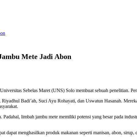
bon
Jambu Mete Jadi Abon
Universitas Sebelas Maret (UNS) Solo membuat sebuah penelitian. Pen
iyadhul Badi’ah, Suci Ayu Rohayati, dan Uswatun Hasanah. Mereka te
syarakat.
. Padahal, limbah jambu mete memiliki potensi yang besar pada industr
.
pat dapat menghasilkan produk makanan seperti manisan, abon, sirup, 