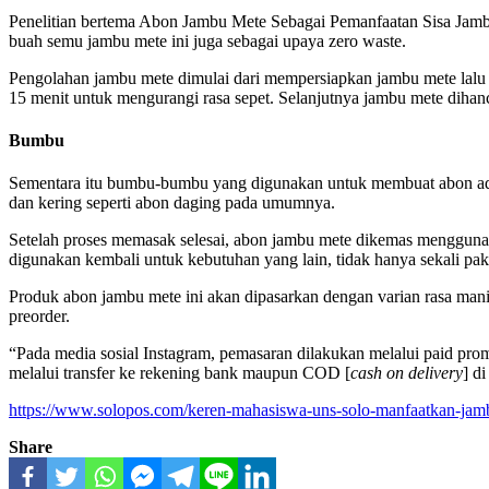
Penelitian bertema Abon Jambu Mete Sebagai Pemanfaatan Sisa Jamb
buah semu jambu mete ini juga sebagai upaya zero waste.
Pengolahan jambu mete dimulai dari mempersiapkan jambu mete lalu
15 menit untuk mengurangi rasa sepet. Selanjutnya jambu mete dihan
Bumbu
Sementara itu bumbu-bumbu yang digunakan untuk membuat abon ada
dan kering seperti abon daging pada umumnya.
Setelah proses memasak selesai, abon jambu mete dikemas menggun
digunakan kembali untuk kebutuhan yang lain, tidak hanya sekali pa
Produk abon jambu mete ini akan dipasarkan dengan varian rasa mani
preorder.
“Pada media sosial Instagram, pemasaran dilakukan melalui paid p
melalui transfer ke rekening bank maupun COD [
cash on delivery
] d
https://www.solopos.com/keren-mahasiswa-uns-solo-manfaatkan-jam
Share