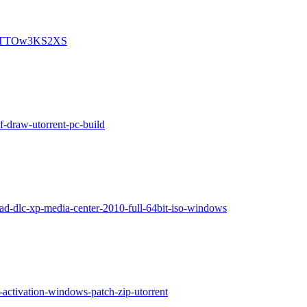
bUmTTOw3KS2XS
f-draw-utorrent-pc-build
ad-dlc-xp-media-center-2010-full-64bit-iso-windows
-activation-windows-patch-zip-utorrent