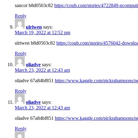
sancor b8d0503c82
https://coub.com/stories/4722849-ncomputi
Reply
ulriwen
says:
March 19, 2022 at 12:52 pm
ulriwen b8d0503c82
https://coub.com/stories/4576042-downloa
Reply
oliadve
says:
March 23, 2022 at 12:43 am
oliadve 67a84bf851
https://www.kaggle.com/pickrabamoons/neu
Reply
oliadve
says:
March 23, 2022 at 12:43 am
oliadve 67a84bf851
https://www.kaggle.com/pickrabamoons/neu
Reply