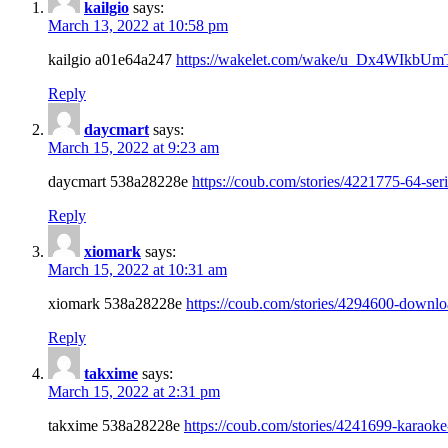
kailgio
says:
March 13, 2022 at 10:58 pm
kailgio a01e64a247
https://wakelet.com/wake/u_Dx4WIk
Reply
daycmart
says:
March 15, 2022 at 9:23 am
daycmart 538a28228e
https://coub.com/stories/4221775-64-seri
Reply
xiomark
says:
March 15, 2022 at 10:31 am
xiomark 538a28228e
https://coub.com/stories/4294600-downlo
Reply
takxime
says:
March 15, 2022 at 2:31 pm
takxime 538a28228e
https://coub.com/stories/4241699-karaoke