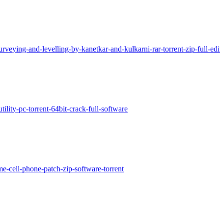
rveying-and-levelling-by-kanetkar-and-kulkarni-rar-torrent-zip-full-ed
tility-pc-torrent-64bit-crack-full-software
e-cell-phone-patch-zip-software-torrent