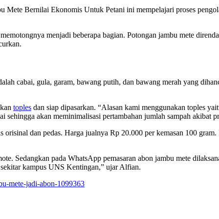
u Mete Bernilai Ekonomis Untuk Petani ini mempelajari proses pengo
 memotongnya menjadi beberapa bagian. Potongan jambu mete direndam
curkan.
lah cabai, gula, garam, bawang putih, dan bawang merah yang dihan
akan
toples
dan siap dipasarkan. “Alasan kami menggunakan toples yai
kai sehingga akan meminimalisasi pertambahan jumlah sampah akibat pr
s orisinal dan pedas. Harga jualnya Rp 20.000 per kemasan 100 gram.
romote. Sedangkan pada WhatsApp pemasaran abon jambu mete dilaksa
i sekitar kampus UNS Kentingan,” ujar Alfian.
bu-mete-jadi-abon-1099363