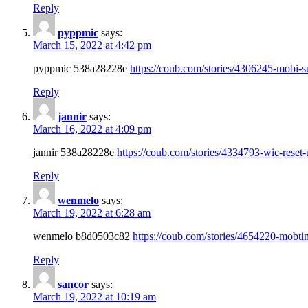
Reply
pyppmic
says:
March 15, 2022 at 4:42 pm
pyppmic 538a28228e
https://coub.com/stories/4306245-mobi-su
Reply
jannir
says:
March 16, 2022 at 4:09 pm
jannir 538a28228e
https://coub.com/stories/4334793-wic-reset-u
Reply
wenmelo
says:
March 19, 2022 at 6:28 am
wenmelo b8d0503c82
https://coub.com/stories/4654220-mobtim
Reply
sancor
says:
March 19, 2022 at 10:19 am