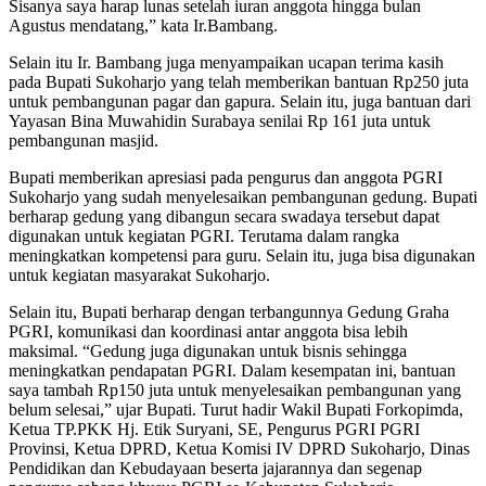
Sisanya saya harap lunas setelah iuran anggota hingga bulan
Agustus mendatang,” kata Ir.Bambang.
Selain itu Ir. Bambang juga menyampaikan ucapan terima kasih
pada Bupati Sukoharjo yang telah memberikan bantuan Rp250 juta
untuk pembangunan pagar dan gapura. Selain itu, juga bantuan dari
Yayasan Bina Muwahidin Surabaya senilai Rp 161 juta untuk
pembangunan masjid.
Bupati memberikan apresiasi pada pengurus dan anggota PGRI
Sukoharjo yang sudah menyelesaikan pembangunan gedung. Bupati
berharap gedung yang dibangun secara swadaya tersebut dapat
digunakan untuk kegiatan PGRI. Terutama dalam rangka
meningkatkan kompetensi para guru. Selain itu, juga bisa digunakan
untuk kegiatan masyarakat Sukoharjo.
Selain itu, Bupati berharap dengan terbangunnya Gedung Graha
PGRI, komunikasi dan koordinasi antar anggota bisa lebih
maksimal. “Gedung juga digunakan untuk bisnis sehingga
meningkatkan pendapatan PGRI. Dalam kesempatan ini, bantuan
saya tambah Rp150 juta untuk menyelesaikan pembangunan yang
belum selesai,” ujar Bupati. Turut hadir Wakil Bupati Forkopimda,
Ketua TP.PKK Hj. Etik Suryani, SE, Pengurus PGRI PGRI
Provinsi, Ketua DPRD, Ketua Komisi IV DPRD Sukoharjo, Dinas
Pendidikan dan Kebudayaan beserta jajarannya dan segenap