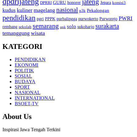
dpdrijateng
jateng
GURU
honorer
Jepara
DPRRI
komisi3
nasional
kudus
kuliner
magelang
Pekalongan
p3k
pendidikan
PWRI
pgri
PPPK
purbalingga
purwokerto
Purworejo
semarang
surakarta
solo
rembang
sukoharjo
sekolah
smk
temanggung
wisata
KATEGORI
PENDIDIKAN
EKONOMI
POLITIK
SOSIAL
BUDAYA
SPORT
NASIONAL
INTERNATIONAL
BSOET-TV
About Us
Inspirasi Jawa Tengah Terkini