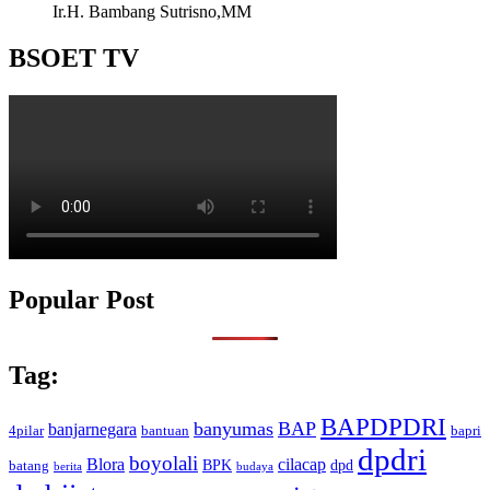
Ir.H. Bambang Sutrisno,MM
BSOET TV
Popular Post
Tag:
BAPDPDRI
banyumas
BAP
banjarnegara
4pilar
bantuan
bapri
dpdri
boyolali
Blora
cilacap
BPK
dpd
batang
berita
budaya