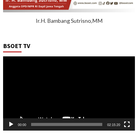
Ir.H. Bambang Sutrisno,MM
BSOET TV
Video
Player
00:00
02:15:20