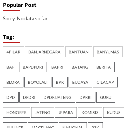
Popular Post
Sorry. No data so far.
Tag:
4PILAR
BANJARNEGARA
BANTUAN
BANYUMAS
BAP
BAPDPDRI
BAPRI
BATANG
BERITA
BLORA
BOYOLALI
BPK
BUDAYA
CILACAP
DPD
DPDRI
DPDRIJATENG
DPRRI
GURU
HONORER
JATENG
JEPARA
KOMISI3
KUDUS
KULINER
MAGELANG
NASIONAL
P3K