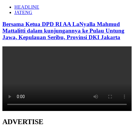
HEADLINE
JATENG
Bersama Ketua DPD RI AA LaNyalla Mahmud
Mattalitti dalam kunjungannya ke Pulau Untung
Jawa, Kepulauan Seribu, Provinsi DKI Jakarta
ADVERTISE