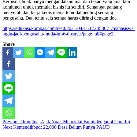
Berbisnis tidak hanya mengandalkan niat dan tekad yang kuat tapi
komitmen untuk memulai bisnis itu sendiri. Semangat pantang
menyerah dan kerja keras menjadi modal penting seorang
pengusaha. Dan tentu saja semua harus diiringi dengan doa.
https://edukasi.kompas.com/read/2021/04/11/172453671/mahasiswa-
ingin-jadi-pengusaha-muda-ini-6-tipsnya?page=all#page2
Share
Continue
Previous
Orangtua, Ajak Anak Mencintai Bumi dengan 4 Cara Ini
Next
Kemendikbud: 22.000 Desa Belum Punya PAUD
Reading