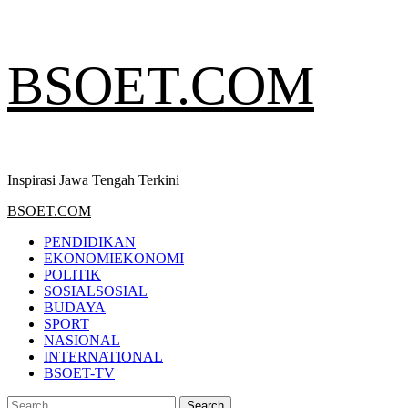
Skip
BSOET.COM
to
content
Inspirasi Jawa Tengah Terkini
Primary
BSOET.COM
Menu
PENDIDIKAN
EKONOMI
EKONOMI
POLITIK
SOSIAL
SOSIAL
BUDAYA
SPORT
NASIONAL
INTERNATIONAL
BSOET-TV
Search