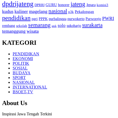
dpdrijateng
jateng
GURU
honorer
Jepara
DPRRI
komisi3
nasional
kudus
kuliner
magelang
Pekalongan
p3k
pendidikan
PWRI
pgri
PPPK
purbalingga
purwokerto
Purworejo
semarang
surakarta
solo
rembang
sukoharjo
sekolah
smk
temanggung
wisata
KATEGORI
PENDIDIKAN
EKONOMI
POLITIK
SOSIAL
BUDAYA
SPORT
NASIONAL
INTERNATIONAL
BSOET-TV
About Us
Inspirasi Jawa Tengah Terkini