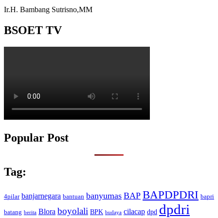
Ir.H. Bambang Sutrisno,MM
BSOET TV
Popular Post
Tag:
BAPDPDRI
banyumas
BAP
banjarnegara
4pilar
bantuan
bapri
dpdri
boyolali
Blora
cilacap
BPK
dpd
batang
berita
budaya