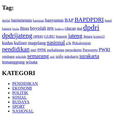
Tag:
BAPDPDRI
banyumas
BAP
banjarnegara
4pilar
bantuan
bapri
dpdri
boyolali
Blora
cilacap
BPK
dpd
batang
berita
budaya
dpdrijateng
jateng
GURU
honorer
Jepara
DPRRI
komisi3
nasional
kudus
kuliner
magelang
Pekalongan
p3k
pendidikan
PWRI
pgri
PPPK
purbalingga
purwokerto
Purworejo
semarang
surakarta
solo
rembang
sukoharjo
sekolah
smk
temanggung
wisata
KATEGORI
PENDIDIKAN
EKONOMI
POLITIK
SOSIAL
BUDAYA
SPORT
NASIONAL