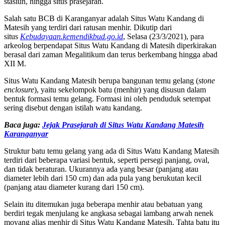
stasiun, hingga situs prasejarah.
Salah satu BCB di Karanganyar adalah Situs Watu Kandang di
Matesih yang terdiri dari ratusan menhir. Dikutip dari
situs
Kebudayaan.kemendikbud.go.id
, Selasa (23/3/2021), para
arkeolog berpendapat Situs Watu Kandang di Matesih diperkirakan
berasal dari zaman Megalitikum dan terus berkembang hingga abad
XII M.
Situs Watu Kandang Matesih berupa bangunan temu gelang (
stone
enclosure
), yaitu sekelompok batu (menhir) yang disusun dalam
bentuk formasi temu gelang. Formasi ini oleh penduduk setempat
sering disebut dengan istilah watu kandang.
Baca juga:
Jejak Prasejarah di Situs Watu Kandang Matesih
Karanganyar
Struktur batu temu gelang yang ada di Situs Watu Kandang Matesih
terdiri dari beberapa variasi bentuk, seperti persegi panjang, oval,
dan tidak beraturan. Ukurannya ada yang besar (panjang atau
diameter lebih dari 150 cm) dan ada pula yang berukutan kecil
(panjang atau diameter kurang dari 150 cm).
Selain itu ditemukan juga beberapa menhir atau bebatuan yang
berdiri tegak menjulang ke angkasa sebagai lambang arwah nenek
moyang alias menhir di Situs Watu Kandang Matesih. Tahta batu itu