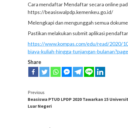
Cara mendaftar Mendaftar secara online pad
https://beasiswalpdp.kemenkeu.go.id/
Melengkapi dan mengunggah semua dokumen y
Pastikan melakukan submit aplikasi pendafta
https://www.kompas.com/edu/read/2020/10
biaya-kuliah-hingga-tunjangan-bulanan?pag
Share
Continue
Previous
Beasiswa PTUD LPDP 2020 Tawarkan 15 Universi
Reading
Luar Negeri