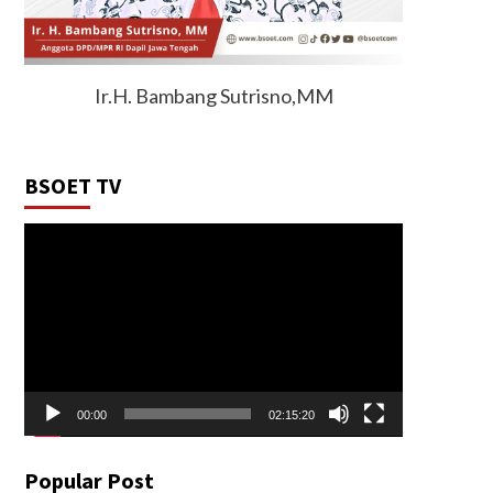
Ir.H. Bambang Sutrisno,MM
BSOET TV
Video
Player
00:00
02:15:20
Popular Post