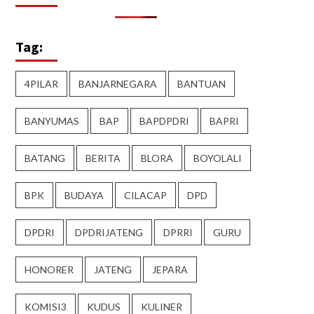
Tag:
4PILAR
BANJARNEGARA
BANTUAN
BANYUMAS
BAP
BAPDPDRI
BAPRI
BATANG
BERITA
BLORA
BOYOLALI
BPK
BUDAYA
CILACAP
DPD
DPDRI
DPDRIJATENG
DPRRI
GURU
HONORER
JATENG
JEPARA
KOMISI3
KUDUS
KULINER