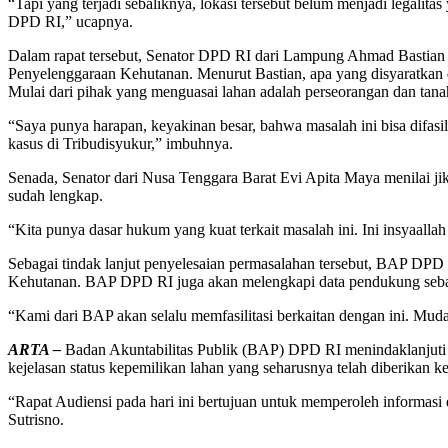
“Tapi yang terjadi sebaliknya, lokasi tersebut belum menjadi legali
DPD RI,” ucapnya.
Dalam rapat tersebut, Senator DPD RI dari Lampung Ahmad Bastian p
Penyelenggaraan Kehutanan. Menurut Bastian, apa yang disyaratkan d
Mulai dari pihak yang menguasai lahan adalah perseorangan dan tana
“Saya punya harapan, keyakinan besar, bahwa masalah ini bisa difas
kasus di Tribudisyukur,” imbuhnya.
Senada, Senator dari Nusa Tenggara Barat Evi Apita Maya menilai jik
sudah lengkap.
“Kita punya dasar hukum yang kuat terkait masalah ini. Ini insyaall
Sebagai tindak lanjut penyelesaian permasalahan tersebut, BAP DP
Kehutanan. BAP DPD RI juga akan melengkapi data pendukung sebag
“Kami dari BAP akan selalu memfasilitasi berkaitan dengan ini. Mu
ARTA –
Badan Akuntabilitas Publik (BAP) DPD RI menindaklanjuti a
kejelasan status kepemilikan lahan yang seharusnya telah diberikan ke
“Rapat Audiensi pada hari ini bertujuan untuk memperoleh informa
Sutrisno.