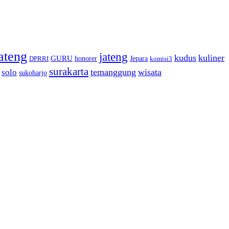
ateng
jateng
kudus
kuliner
GURU
honorer
Jepara
DPRRI
komisi3
surakarta
temanggung
wisata
solo
sukoharjo