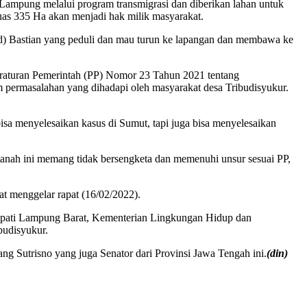
Lampung melalui program transmigrasi dan diberikan lahan untuk
eluas 335 Ha akan menjadi hak milik masyarakat.
hmad) Bastian yang peduli dan mau turun ke lapangan dan membawa ke
eraturan Pemerintah (PP) Nomor 23 Tahun 2021 tentang
m permasalahan yang dihadapi oleh masyarakat desa Tribudisyukur.
sa menyelesaikan kasus di Sumut, tapi juga bisa menyelesaikan
a tanah ini memang tidak bersengketa dan memenuhi unsur sesuai PP,
at menggelar rapat (16/02/2022).
Bupati Lampung Barat, Kementerian Lingkungan Hidup dan
budisyukur.
g Sutrisno yang juga Senator dari Provinsi Jawa Tengah ini.
(din)