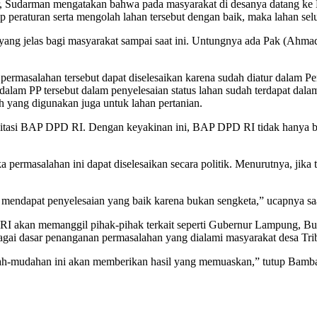
ur, Sudarman mengatakan bahwa pada masyarakat di desanya datang ke 
dap peraturan serta mengolah lahan tersebut dengan baik, maka lahan s
tas yang jelas bagi masyarakat sampai saat ini. Untungnya ada Pak (A
ermasalahan tersebut dapat diselesaikan karena sudah diatur dalam P
alam PP tersebut dalam penyelesaian status lahan sudah terdapat dala
h yang digunakan juga untuk lahan pertanian.
ilitasi BAP DPD RI. Dengan keyakinan ini, BAP DPD RI tidak hanya bi
a permasalahan ini dapat diselesaikan secara politik. Menurutnya, jik
ah mendapat penyelesaian yang baik karena bukan sengketa,” ucapnya sa
D RI akan memanggil pihak-pihak terkait seperti Gubernur Lampung, 
ai dasar penanganan permasalahan yang dialami masyarakat desa Tri
dah-mudahan ini akan memberikan hasil yang memuaskan,” tutup Bamban