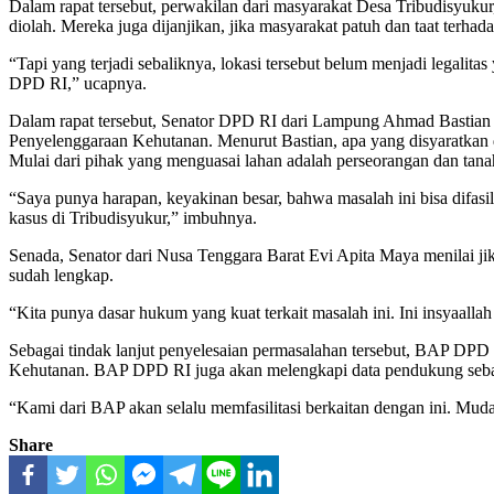
Dalam rapat tersebut, perwakilan dari masyarakat Desa Tribudisyuk
diolah. Mereka juga dijanjikan, jika masyarakat patuh dan taat terha
“Tapi yang terjadi sebaliknya, lokasi tersebut belum menjadi legali
DPD RI,” ucapnya.
Dalam rapat tersebut, Senator DPD RI dari Lampung Ahmad Bastian p
Penyelenggaraan Kehutanan. Menurut Bastian, apa yang disyaratkan d
Mulai dari pihak yang menguasai lahan adalah perseorangan dan tana
“Saya punya harapan, keyakinan besar, bahwa masalah ini bisa difas
kasus di Tribudisyukur,” imbuhnya.
Senada, Senator dari Nusa Tenggara Barat Evi Apita Maya menilai jik
sudah lengkap.
“Kita punya dasar hukum yang kuat terkait masalah ini. Ini insyaall
Sebagai tindak lanjut penyelesaian permasalahan tersebut, BAP DP
Kehutanan. BAP DPD RI juga akan melengkapi data pendukung sebag
“Kami dari BAP akan selalu memfasilitasi berkaitan dengan ini. Mu
Share