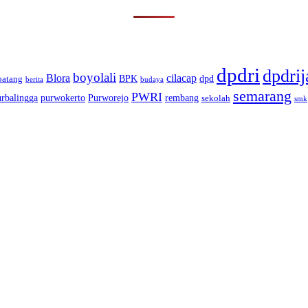
dpdri
dpdrij
boyolali
Blora
cilacap
BPK
dpd
batang
berita
budaya
semarang
PWRI
urbalingga
purwokerto
Purworejo
rembang
sekolah
smk