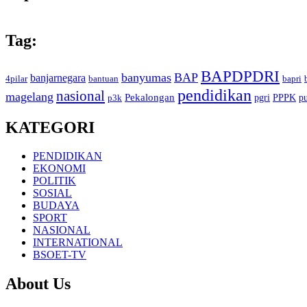
Tag:
BAPDPDRI
banyumas
BAP
banjarnegara
4pilar
bantuan
bapri
pendidikan
nasional
magelang
Pekalongan
pgri
PPPK
p
p3k
KATEGORI
PENDIDIKAN
EKONOMI
POLITIK
SOSIAL
BUDAYA
SPORT
NASIONAL
INTERNATIONAL
BSOET-TV
About Us