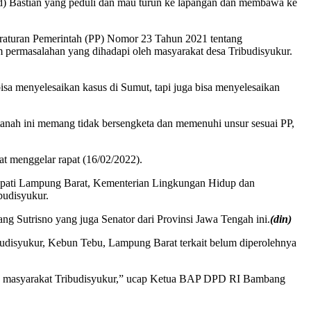
hmad) Bastian yang peduli dan mau turun ke lapangan dan membawa ke
eraturan Pemerintah (PP) Nomor 23 Tahun 2021 tentang
m permasalahan yang dihadapi oleh masyarakat desa Tribudisyukur.
sa menyelesaikan kasus di Sumut, tapi juga bisa menyelesaikan
a tanah ini memang tidak bersengketa dan memenuhi unsur sesuai PP,
at menggelar rapat (16/02/2022).
Bupati Lampung Barat, Kementerian Lingkungan Hidup dan
budisyukur.
g Sutrisno yang juga Senator dari Provinsi Jawa Tengah ini.
(din)
budisyukur, Kebun Tebu, Lampung Barat terkait belum diperolehnya
oleh masyarakat Tribudisyukur,” ucap Ketua BAP DPD RI Bambang