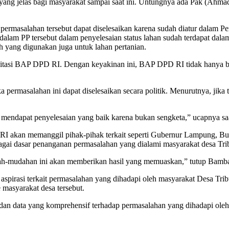
tas yang jelas bagi masyarakat sampai saat ini. Untungnya ada Pak (A
ermasalahan tersebut dapat diselesaikan karena sudah diatur dalam P
alam PP tersebut dalam penyelesaian status lahan sudah terdapat dala
h yang digunakan juga untuk lahan pertanian.
ilitasi BAP DPD RI. Dengan keyakinan ini, BAP DPD RI tidak hanya bi
a permasalahan ini dapat diselesaikan secara politik. Menurutnya, jik
ah mendapat penyelesaian yang baik karena bukan sengketa,” ucapnya sa
D RI akan memanggil pihak-pihak terkait seperti Gubernur Lampung, 
ai dasar penanganan permasalahan yang dialami masyarakat desa Tri
dah-mudahan ini akan memberikan hasil yang memuaskan,” tutup Bamban
spirasi terkait permasalahan yang dihadapi oleh masyarakat Desa Tri
 masyarakat desa tersebut.
si dan data yang komprehensif terhadap permasalahan yang dihadapi 