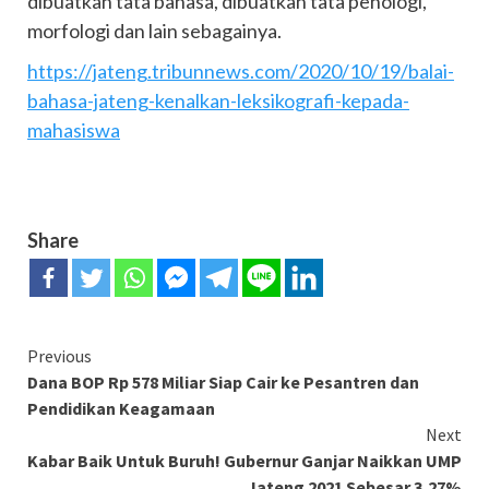
dibuatkan tata bahasa, dibuatkan tata penologi,
morfologi dan lain sebagainya.
https://jateng.tribunnews.com/2020/10/19/balai-
bahasa-jateng-kenalkan-leksikografi-kepada-
mahasiswa
Share
Continue
Previous
Dana BOP Rp 578 Miliar Siap Cair ke Pesantren dan
Reading
Pendidikan Keagamaan
Next
Kabar Baik Untuk Buruh! Gubernur Ganjar Naikkan UMP
Jateng 2021 Sebesar 3,27%