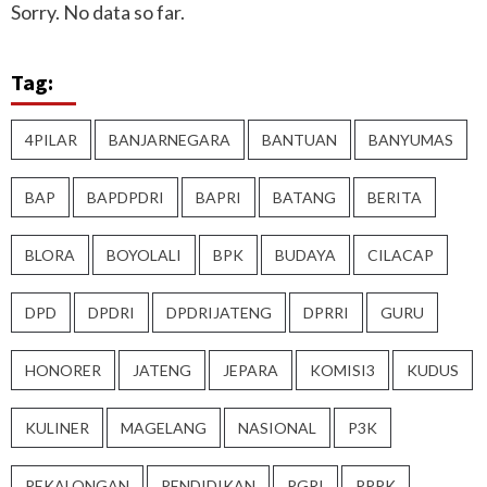
Sorry. No data so far.
Tag:
4PILAR
BANJARNEGARA
BANTUAN
BANYUMAS
BAP
BAPDPDRI
BAPRI
BATANG
BERITA
BLORA
BOYOLALI
BPK
BUDAYA
CILACAP
DPD
DPDRI
DPDRIJATENG
DPRRI
GURU
HONORER
JATENG
JEPARA
KOMISI3
KUDUS
KULINER
MAGELANG
NASIONAL
P3K
PEKALONGAN
PENDIDIKAN
PGRI
PPPK