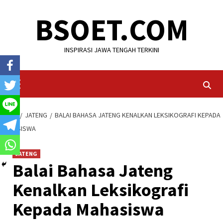
Skip
BSOET.COM
to
content
INSPIRASI JAWA TENGAH TERKINI
Primary
Menu
HOME
JATENG
BALAI BAHASA JATENG KENALKAN LEKSIKOGRAFI KEPADA
MAHASISWA
JATENG
Balai Bahasa Jateng
Kenalkan Leksikografi
Kepada Mahasiswa