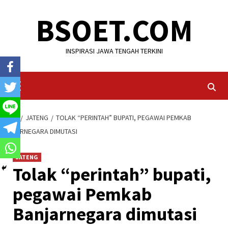
Skip
BSOET.COM
to
content
INSPIRASI JAWA TENGAH TERKINI
Primary
Menu
HOME
JATENG
TOLAK “PERINTAH” BUPATI, PEGAWAI PEMKAB
BANJARNEGARA DIMUTASI
JATENG
Tolak “perintah” bupati,
pegawai Pemkab
Banjarnegara dimutasi