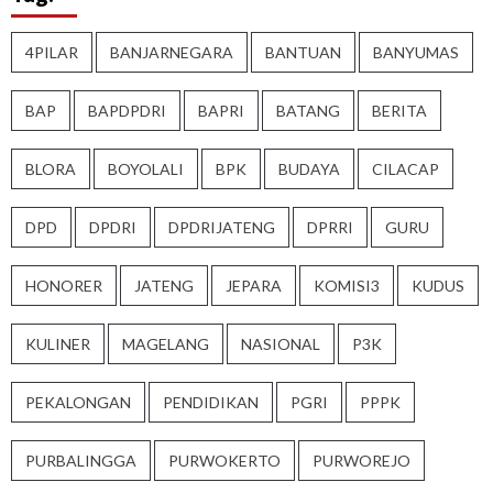
4PILAR
BANJARNEGARA
BANTUAN
BANYUMAS
BAP
BAPDPDRI
BAPRI
BATANG
BERITA
BLORA
BOYOLALI
BPK
BUDAYA
CILACAP
DPD
DPDRI
DPDRIJATENG
DPRRI
GURU
HONORER
JATENG
JEPARA
KOMISI3
KUDUS
KULINER
MAGELANG
NASIONAL
P3K
PEKALONGAN
PENDIDIKAN
PGRI
PPPK
PURBALINGGA
PURWOKERTO
PURWOREJO