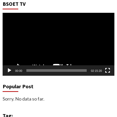
BSOET TV
Video
Player
00:00
02:15:20
Popular Post
Sorry. No data so far.
Tag: