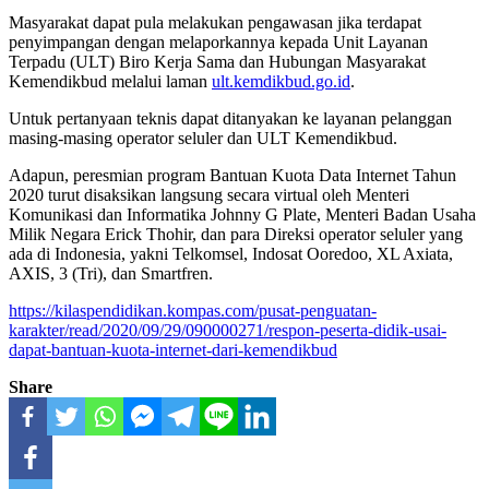
Masyarakat dapat pula melakukan pengawasan jika terdapat
penyimpangan dengan melaporkannya kepada Unit Layanan
Terpadu (ULT) Biro Kerja Sama dan Hubungan Masyarakat
Kemendikbud melalui laman
ult.kemdikbud.go.id
.
Untuk pertanyaan teknis dapat ditanyakan ke layanan pelanggan
masing-masing operator seluler dan ULT Kemendikbud.
Adapun, peresmian program Bantuan Kuota Data Internet Tahun
2020 turut disaksikan langsung secara virtual oleh Menteri
Komunikasi dan Informatika Johnny G Plate, Menteri Badan Usaha
Milik Negara Erick Thohir, dan para Direksi operator seluler yang
ada di Indonesia, yakni Telkomsel, Indosat Ooredoo, XL Axiata,
AXIS, 3 (Tri), dan Smartfren.
https://kilaspendidikan.kompas.com/pusat-penguatan-
karakter/read/2020/09/29/090000271/respon-peserta-didik-usai-
dapat-bantuan-kuota-internet-dari-kemendikbud
Share