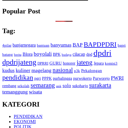
Popular Post
Tag:
BAPDPDRI
banyumas
BAP
banjarnegara
4pilar
bantuan
bapri
dpdri
boyolali
Blora
cilacap
BPK
dpd
batang
berita
budaya
dpdrijateng
jateng
GURU
honorer
Jepara
DPRRI
komisi3
nasional
kudus
kuliner
magelang
Pekalongan
p3k
pendidikan
PWRI
pgri
PPPK
purbalingga
purwokerto
Purworejo
semarang
surakarta
solo
rembang
sukoharjo
sekolah
smk
temanggung
wisata
KATEGORI
PENDIDIKAN
EKONOMI
POLITIK