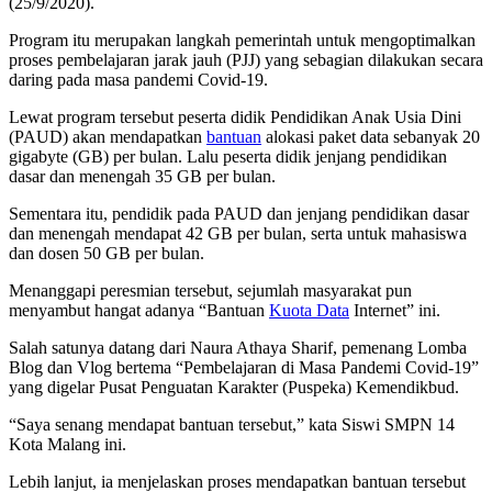
(25/9/2020).
Program itu merupakan langkah pemerintah untuk mengoptimalkan
proses pembelajaran jarak jauh (PJJ) yang sebagian dilakukan secara
daring pada masa pandemi Covid-19.
Lewat program tersebut peserta didik Pendidikan Anak Usia Dini
(PAUD) akan mendapatkan
bantuan
alokasi paket data sebanyak 20
gigabyte (GB) per bulan. Lalu peserta didik jenjang pendidikan
dasar dan menengah 35 GB per bulan.
Sementara itu, pendidik pada PAUD dan jenjang pendidikan dasar
dan menengah mendapat 42 GB per bulan, serta untuk mahasiswa
dan dosen 50 GB per bulan.
Menanggapi peresmian tersebut, sejumlah masyarakat pun
menyambut hangat adanya “Bantuan
Kuota Data
Internet” ini.
Salah satunya datang dari Naura Athaya Sharif, pemenang Lomba
Blog dan Vlog bertema “Pembelajaran di Masa Pandemi Covid-19”
yang digelar Pusat Penguatan Karakter (Puspeka) Kemendikbud.
“Saya senang mendapat bantuan tersebut,” kata Siswi SMPN 14
Kota Malang ini.
Lebih lanjut, ia menjelaskan proses mendapatkan bantuan tersebut