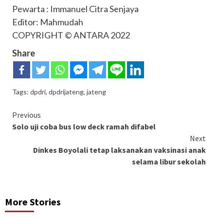
Pewarta : Immanuel Citra Senjaya
Editor: Mahmudah
COPYRIGHT © ANTARA 2022
Share
Tags:
dpdri
,
dpdrijateng
,
jateng
Continue
Previous
Solo uji coba bus low deck ramah difabel
Reading
Next
Dinkes Boyolali tetap laksanakan vaksinasi anak
selama libur sekolah
More Stories