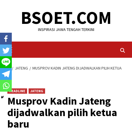
Skip
BSOET.COM
to
content
INSPIRASI JAWA TENGAH TERKINI
Primary
Menu
HOME
JATENG
MUSPROV KADIN JATENG DIJADWALKAN PILIH KETUA
BARU
HEADLINE
JATENG
Musprov Kadin Jateng
dijadwalkan pilih ketua
baru