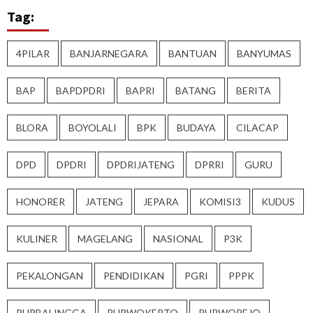
Tag:
4PILAR
BANJARNEGARA
BANTUAN
BANYUMAS
BAP
BAPDPDRI
BAPRI
BATANG
BERITA
BLORA
BOYOLALI
BPK
BUDAYA
CILACAP
DPD
DPDRI
DPDRIJATENG
DPRRI
GURU
HONORER
JATENG
JEPARA
KOMISI3
KUDUS
KULINER
MAGELANG
NASIONAL
P3K
PEKALONGAN
PENDIDIKAN
PGRI
PPPK
PURBALINGGA
PURWOKERTO
PURWOREJO