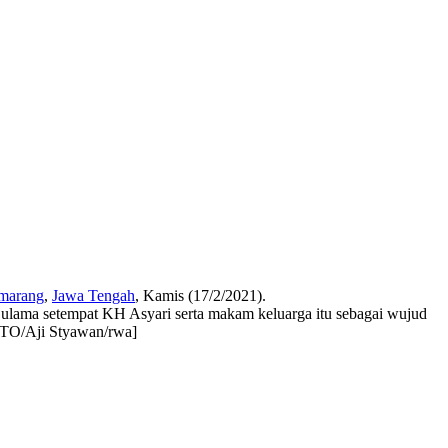
marang
,
Jawa Tengah
, Kamis (17/2/2021).
h ulama setempat KH Asyari serta makam keluarga itu sebagai wujud
OTO/Aji Styawan/rwa]