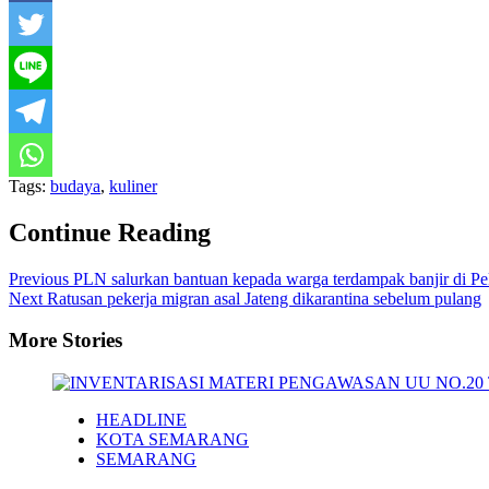
Tags:
budaya
,
kuliner
Continue Reading
Previous
PLN salurkan bantuan kepada warga terdampak banjir di P
Next
Ratusan pekerja migran asal Jateng dikarantina sebelum pulang
More Stories
HEADLINE
KOTA SEMARANG
SEMARANG