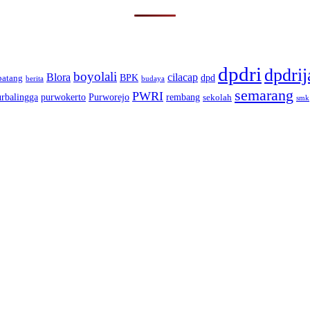
dpdri
dpdrij
boyolali
Blora
cilacap
BPK
dpd
batang
berita
budaya
semarang
PWRI
urbalingga
purwokerto
Purworejo
rembang
sekolah
smk