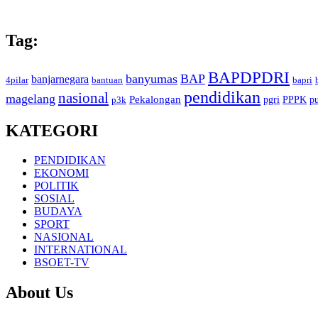
Tag:
BAPDPDRI
banyumas
BAP
banjarnegara
4pilar
bantuan
bapri
pendidikan
nasional
magelang
Pekalongan
pgri
PPPK
p
p3k
KATEGORI
PENDIDIKAN
EKONOMI
POLITIK
SOSIAL
BUDAYA
SPORT
NASIONAL
INTERNATIONAL
BSOET-TV
About Us