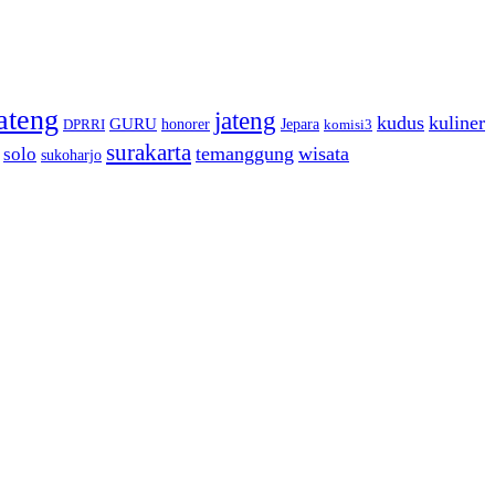
ateng
jateng
kudus
kuliner
GURU
honorer
Jepara
DPRRI
komisi3
surakarta
temanggung
wisata
solo
sukoharjo