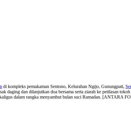
an
di kompleks pemakaman Sentono, Kelurahan Ngijo, Gunungpati,
Se
k daging dan dilanjutkan doa bersama serta ziarah ke petilasan toko
T sekaligus dalam rangka menyambut bulan suci Ramadan. [ANTARA F