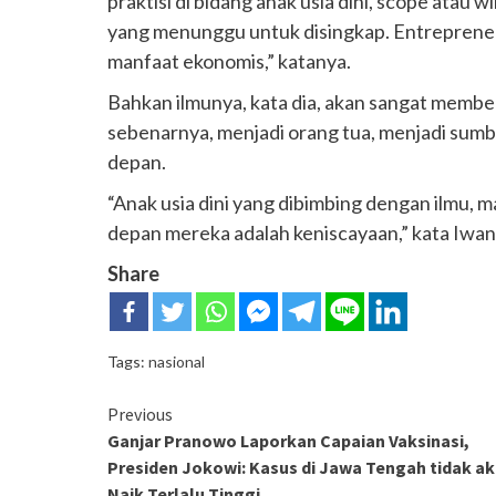
praktisi di bidang anak usia dini, scope atau 
yang menunggu untuk disingkap. Entrepren
manfaat ekonomis,” katanya.
Bahkan ilmunya, kata dia, akan sangat memb
sebenarnya, menjadi orang tua, menjadi sumb
depan.
“Anak usia dini yang dibimbing dengan ilmu,
depan mereka adalah keniscayaan,” kata Iwan.
Share
Tags:
nasional
Continue
Previous
Ganjar Pranowo Laporkan Capaian Vaksinasi,
Reading
Presiden Jokowi: Kasus di Jawa Tengah tidak a
Naik Terlalu Tinggi