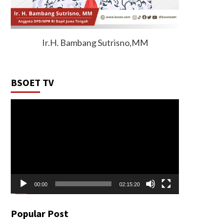
Ir.H. Bambang Sutrisno,MM
BSOET TV
Video
Player
00:00
02:15:20
Popular Post