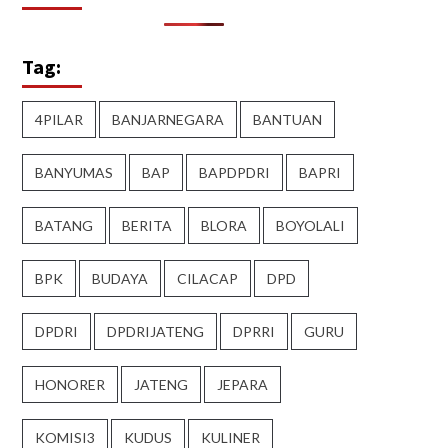
Tag:
4PILAR
BANJARNEGARA
BANTUAN
BANYUMAS
BAP
BAPDPDRI
BAPRI
BATANG
BERITA
BLORA
BOYOLALI
BPK
BUDAYA
CILACAP
DPD
DPDRI
DPDRIJATENG
DPRRI
GURU
HONORER
JATENG
JEPARA
KOMISI3
KUDUS
KULINER