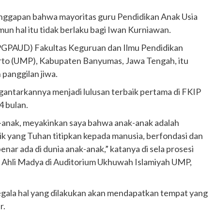
nggapan bahwa mayoritas guru Pendidikan Anak Usia
un hal itu tidak berlaku bagi Iwan Kurniawan.
PGPAUD) Fakultas Keguruan dan Ilmu Pendidikan
to (UMP), Kabupaten Banyumas, Jawa Tengah, itu
panggilan jiwa.
antarkannya menjadi lulusan terbaik pertama di FKIP
4 bulan.
-anak, meyakinkan saya bahwa anak-anak adalah
baik yang Tuhan titipkan kepada manusia, berfondasi dan
benar ada di dunia anak-anak,” katanya di sela prosesi
n Ahli Madya di Auditorium Ukhuwah Islamiyah UMP,
ala hal yang dilakukan akan mendapatkan tempat yang
r.