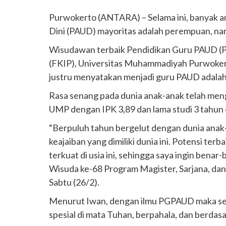
Purwokerto (ANTARA) – Selama ini, banyak a
Dini (PAUD) mayoritas adalah perempuan, nam
Wisudawan terbaik Pendidikan Guru PAUD (
(FKIP), Universitas Muhammadiyah Purwoker
justru menyatakan menjadi guru PAUD adalah 
Rasa senang pada dunia anak-anak telah meng
UMP dengan IPK 3,89 dan lama studi 3 tahun 
“Berpuluh tahun bergelut dengan dunia anak
keajaiban yang dimiliki dunia ini. Potensi ter
terkuat di usia ini, sehingga saya ingin benar-
Wisuda ke-68 Program Magister, Sarjana, da
Sabtu (26/2).
Menurut Iwan, dengan ilmu PGPAUD maka seg
spesial di mata Tuhan, berpahala, dan berdasa