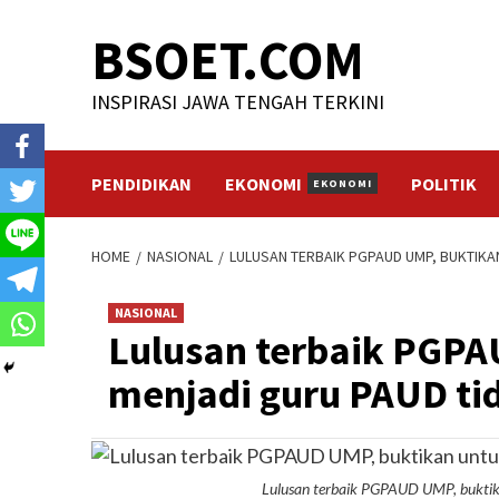
Skip
BSOET.COM
to
content
INSPIRASI JAWA TENGAH TERKINI
PENDIDIKAN
EKONOMI
POLITIK
EKONOMI
HOME
NASIONAL
LULUSAN TERBAIK PGPAUD UMP, BUKTIK
NASIONAL
Lulusan terbaik PGPA
menjadi guru PAUD ti
Lulusan terbaik PGPAUD UMP, buktik