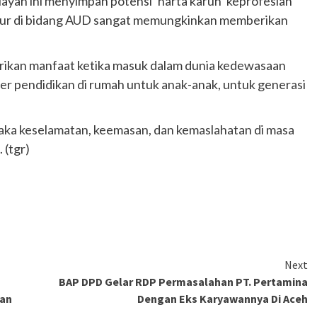
wilayah ini menyimpan potensi ‘harta karun’ keprofesian
eur di bidang AUD sangat memungkinkan memberikan
erikan manfaat ketika masuk dalam dunia kedewasaan
er pendidikan di rumah untuk anak-anak, untuk generasi
 maka keselamatan, keemasan, dan kemaslahatan di masa
 (tgr)
Next
BAP DPD Gelar RDP Permasalahan PT. Pertamina
kan
Dengan Eks Karyawannya Di Aceh