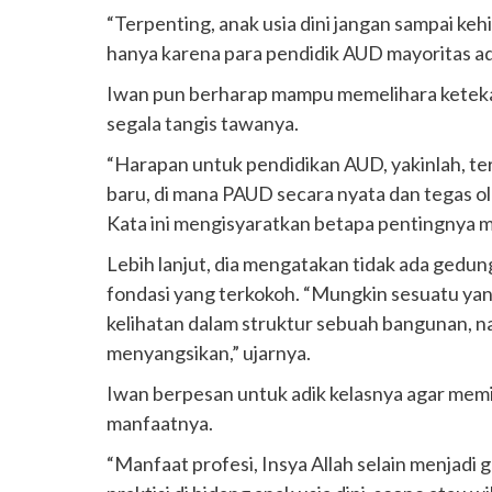
“Terpenting, anak usia dini jangan sampai kehil
hanya karena para pendidik AUD mayoritas ada
Iwan pun berharap mampu memelihara ketekad
segala tangis tawanya.
“Harapan untuk pendidikan AUD, yakinlah, ter
baru, di mana PAUD secara nyata dan tegas ol
Kata ini mengisyaratkan betapa pentingnya ma
Lebih lanjut, dia mengatakan tidak ada gedung
fondasi yang terkokoh. “Mungkin sesuatu yang
kelihatan dalam struktur sebuah bangunan, na
menyangsikan,” ujarnya.
Iwan berpesan untuk adik kelasnya agar mem
manfaatnya.
“Manfaat profesi, Insya Allah selain menjadi