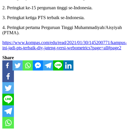
2. Peringkat ke-15 perguruan tinggi se-Indonesia.
3. Peringkat ketiga PTS terbaik se-Indonesia.
4. Peringkat pertama Perguruan Tinggi Muhammadiyah/Aisyiyah
(PTMA).
https://www.kompas.com/edu/read/2021/01/30/145200771/kampus-
ini-jadi-pts-terbaik-diy-jateng-versi-webometrics?page=all#page2
Share