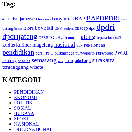
Tag:
BAPDPDRI
banyumas
BAP
banjarnegara
4pilar
bantuan
bapri
dpdri
boyolali
Blora
cilacap
BPK
dpd
batang
berita
budaya
dpdrijateng
jateng
GURU
honorer
Jepara
DPRRI
komisi3
nasional
kudus
kuliner
magelang
Pekalongan
p3k
pendidikan
PWRI
pgri
PPPK
purbalingga
purwokerto
Purworejo
semarang
surakarta
solo
rembang
sukoharjo
sekolah
smk
temanggung
wisata
KATEGORI
PENDIDIKAN
EKONOMI
POLITIK
SOSIAL
BUDAYA
SPORT
NASIONAL
INTERNATIONAL