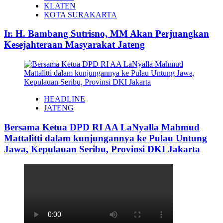
KLATEN
KOTA SURAKARTA
Ir. H. Bambang Sutrisno, MM Akan Perjuangkan
Kesejahteraan Masyarakat Jateng
HEADLINE
JATENG
Bersama Ketua DPD RI AA LaNyalla Mahmud
Mattalitti dalam kunjungannya ke Pulau Untung
Jawa, Kepulauan Seribu, Provinsi DKI Jakarta