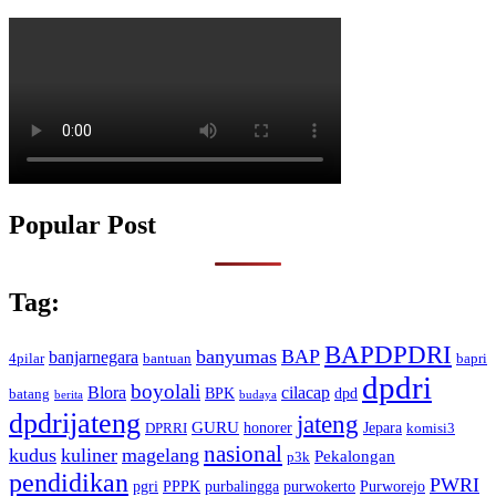
Popular Post
Tag:
BAPDPDRI
banyumas
BAP
banjarnegara
4pilar
bantuan
bapri
dpdri
boyolali
Blora
cilacap
BPK
dpd
batang
berita
budaya
dpdrijateng
jateng
GURU
honorer
Jepara
DPRRI
komisi3
nasional
kudus
kuliner
magelang
Pekalongan
p3k
pendidikan
PWRI
pgri
PPPK
purbalingga
purwokerto
Purworejo