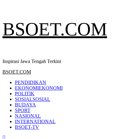
Skip
BSOET.COM
to
content
Inspirasi Jawa Tengah Terkini
Primary
BSOET.COM
Menu
PENDIDIKAN
EKONOMI
EKONOMI
POLITIK
SOSIAL
SOSIAL
BUDAYA
SPORT
NASIONAL
INTERNATIONAL
BSOET-TV