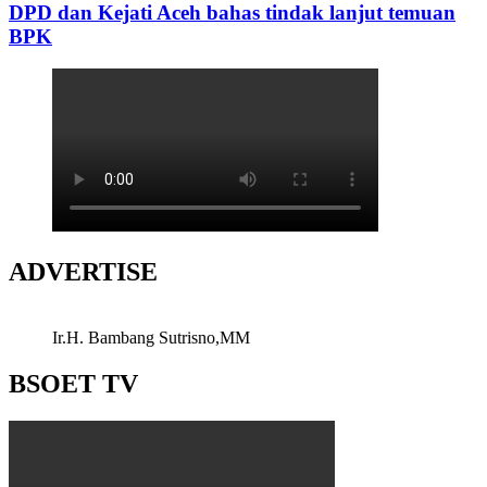
DPD dan Kejati Aceh bahas tindak lanjut temuan
BPK
ADVERTISE
Ir.H. Bambang Sutrisno,MM
BSOET TV