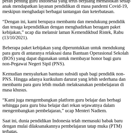
peran penting guru Indonesia yang terus berjuang memastikan setiap
anak mendapatkan layanan pendidikan di masa pandemi Covid-19,
meskipun menghadapi berbagai tantangan dan keterbatasan.
“Dengan ini, kami berupaya membantu dan mendukung pendidik
dan tenaga kependidikan dengan menghadirkan beragam paket
kebijakan,” ucap dia melansir laman Kemendikbud Ristek, Rabu
(13/10/2021).
Beberapa paket kebijakan yang diperuntukkan untuk mendukung
para guru di antaranya relaksasi dana Bantuan Operasional Sekolah
(BOS) yang dapat digunakan untuk membayar honor bagi guru
non-Pegawai Negeri Sipil (PNS).
Kemudian menyalurkan bantuan subsidi upah bagi pendidik non-
PNS. Hingga adanya kurikulum darurat yang lebih sederhana dan
membantu para guru lebih mudah melaksanakan pembelajaran di
masa khusus.
“Kami juga mengembangkan platform guru belajar dan berbagi
sehingga para guru bisa belajar dari rekan sejawatnya dalam
mengembangkan pembelajaran,” ucap Menteri Nadiem.
Saat ini, dunia pendidikan Indonesia telah memasuki babak baru
dengan mulai dilaksanakannya pembelajaran tatap muka (PTM)
terbatas.