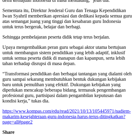
demi kemajuan Indonesia di masa mendatang,” jelas dia.
Sementara itu, Direktur Jenderal Guru dan Tenaga Kependidikan
Iwan Syahril memberikan apresiasi dan dedikasi kepada semua guru
atas semangat juang yang tinggi dan kesabaran guru Indonesia
untuk terus bergerak, belajar dan berbagi.
Sehingga pembelajaran peserta didik tetap terus berjalan.
Upaya mengembalikan peran guru sebagai aktor utama bertujuan
untuk membangun sistem pendidikan yang lebih adaptif, inklusif
untuk semua peserta didik di manapun dan kapanpun, serta lebih
tahan terhadap disrupsi di masa depan.
“Transformasi pendidikan dan berbagai tantangan yang dialami oleh
guru sampai sekarang membutuhkan bentuk dukungan kebijakan
baru untuk pemulihan yang efektif. Dukungan kebijakan yang
diperlukan mencakup beberapa bidang, termasuk pengembangan
profesional guru, partisipasi dalam pengambilan keputusan dan
kondisi kerja,” tukas dia.
https://www.kompas.com/edu/read/2021/10/13/105445971/nadiem-
makarim-kesejahteraan-guru-indonesia-harus-terus-ditingkatkan?
page=all#page2
Share