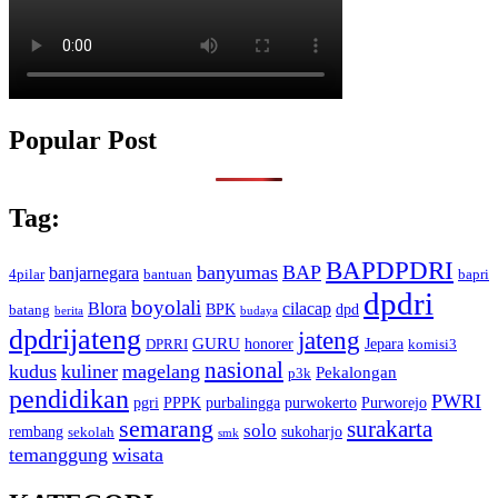
Popular Post
Tag:
BAPDPDRI
banyumas
BAP
banjarnegara
4pilar
bantuan
bapri
dpdri
boyolali
Blora
cilacap
BPK
dpd
batang
berita
budaya
dpdrijateng
jateng
GURU
honorer
Jepara
DPRRI
komisi3
nasional
kudus
kuliner
magelang
Pekalongan
p3k
pendidikan
PWRI
pgri
PPPK
purbalingga
purwokerto
Purworejo
semarang
surakarta
solo
rembang
sukoharjo
sekolah
smk
temanggung
wisata