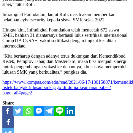
siber,” tutur Rofi.
Infradigital Foundation, lanjut Rofi, masih akan memberikan
pelatihan cybersecurity kepada siswa SMK sejak 2022.
Hingga kini, Infradigital Foundation telah mencetak 672 siswa
SMK, bahkan 31 diantaranya berhasil lulus sertifikasi internasional
CompTIA CySA+, yakni sertifikasi dengan tingkat kesulitan
intermediate.
“Kita berharap dengan adanya terus dukungan dari Kemendikbud
Ristek, Pemprov Jabar, dan Mastercard, maka bisa menjadi sinergi
untuk pengembangan vokasi ke depannya, khususnya memperoleh
lulusan SMK yang berkualitas,” pungkas dia.
https://www.kompas.com/edu/read/2021/06/17/180158071/kemendik
ristek-banyak-lulusan-smk-jago-di-dunia-keamanan-siber?
page=all#page2
Share