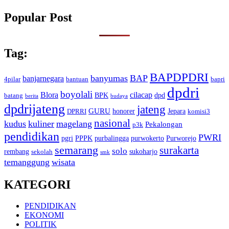
Popular Post
Tag:
BAPDPDRI
banyumas
BAP
banjarnegara
4pilar
bantuan
bapri
dpdri
boyolali
Blora
cilacap
BPK
dpd
batang
berita
budaya
dpdrijateng
jateng
GURU
honorer
Jepara
DPRRI
komisi3
nasional
kudus
kuliner
magelang
Pekalongan
p3k
pendidikan
PWRI
pgri
PPPK
purbalingga
purwokerto
Purworejo
semarang
surakarta
solo
rembang
sukoharjo
sekolah
smk
temanggung
wisata
KATEGORI
PENDIDIKAN
EKONOMI
POLITIK