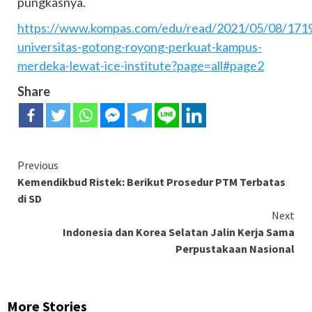
pungkasnya.
https://www.kompas.com/edu/read/2021/05/08/171
universitas-gotong-royong-perkuat-kampus-
merdeka-lewat-ice-institute?page=all#page2
Share
Continue
Previous
Kemendikbud Ristek: Berikut Prosedur PTM Terbatas
Reading
di SD
Next
Indonesia dan Korea Selatan Jalin Kerja Sama
Perpustakaan Nasional
More Stories