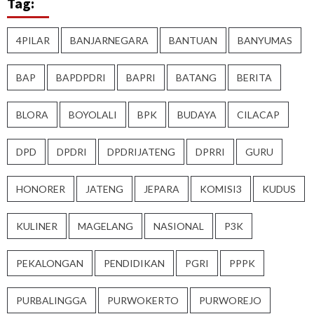
Tag:
4PILAR
BANJARNEGARA
BANTUAN
BANYUMAS
BAP
BAPDPDRI
BAPRI
BATANG
BERITA
BLORA
BOYOLALI
BPK
BUDAYA
CILACAP
DPD
DPDRI
DPDRIJATENG
DPRRI
GURU
HONORER
JATENG
JEPARA
KOMISI3
KUDUS
KULINER
MAGELANG
NASIONAL
P3K
PEKALONGAN
PENDIDIKAN
PGRI
PPPK
PURBALINGGA
PURWOKERTO
PURWOREJO