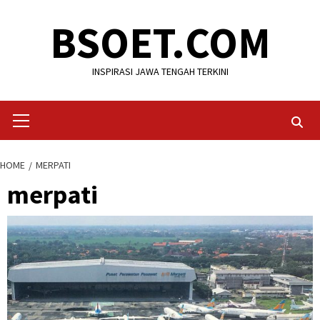
Skip
BSOET.COM
to
content
INSPIRASI JAWA TENGAH TERKINI
Primary
Menu
HOME
MERPATI
merpati