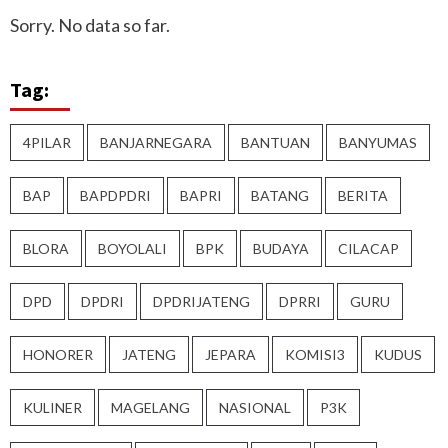
Sorry. No data so far.
Tag:
4PILAR
BANJARNEGARA
BANTUAN
BANYUMAS
BAP
BAPDPDRI
BAPRI
BATANG
BERITA
BLORA
BOYOLALI
BPK
BUDAYA
CILACAP
DPD
DPDRI
DPDRIJATENG
DPRRI
GURU
HONORER
JATENG
JEPARA
KOMISI3
KUDUS
KULINER
MAGELANG
NASIONAL
P3K