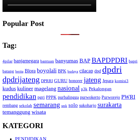
Popular Post
Tag:
BAPDPDRI
banyumas
BAP
banjarnegara
4pilar
bantuan
bapri
dpdri
boyolali
Blora
cilacap
BPK
dpd
batang
berita
budaya
dpdrijateng
jateng
GURU
honorer
Jepara
DPRRI
komisi3
nasional
kudus
kuliner
magelang
Pekalongan
p3k
pendidikan
PWRI
pgri
PPPK
purbalingga
purwokerto
Purworejo
semarang
surakarta
solo
rembang
sukoharjo
sekolah
smk
temanggung
wisata
KATEGORI
PENDIDIKAN