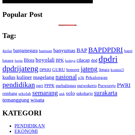
Popular Post
Tag:
BAPDPDRI
banyumas
BAP
banjarnegara
4pilar
bantuan
bapri
dpdri
boyolali
Blora
cilacap
BPK
dpd
batang
berita
budaya
dpdrijateng
jateng
GURU
honorer
Jepara
DPRRI
komisi3
nasional
kudus
kuliner
magelang
Pekalongan
p3k
pendidikan
PWRI
pgri
PPPK
purbalingga
purwokerto
Purworejo
semarang
surakarta
solo
rembang
sukoharjo
sekolah
smk
temanggung
wisata
KATEGORI
PENDIDIKAN
EKONOMI