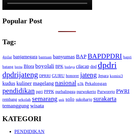
Popular Post
Tag:
BAPDPDRI
banyumas
BAP
banjarnegara
4pilar
bantuan
bapri
dpdri
boyolali
Blora
cilacap
BPK
dpd
batang
berita
budaya
dpdrijateng
jateng
GURU
honorer
Jepara
DPRRI
komisi3
nasional
kudus
kuliner
magelang
Pekalongan
p3k
pendidikan
PWRI
pgri
PPPK
purbalingga
purwokerto
Purworejo
semarang
surakarta
solo
rembang
sukoharjo
sekolah
smk
temanggung
wisata
KATEGORI
PENDIDIKAN