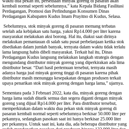
waktu dua pekan ini, persediaan minyak goreng di pasaran akan
kembali normal seperti sebelumnya,” kata Kepala Bidang Fasilitasi
Perdagangan, Promosi dan Perlindungan Konsumen Dinas
Perdagangan Kabupaten Kudus Imam Prayitno di Kudus, Selasa.
Sebelumnya, stok minyak goreng di pasaran memang terbatas
setelah ada kebijakan satu harga, yakni Rp14.000 per liter karena
masyarakat melakukan aksi borong. Hal itu, diakui saat dirinya
melakukan pemantauan di salah satu pusat perbelanjaan ketika stok
disediakan dalam jumlah banyak, ternyata dalam waktu tidak terlalu
lama langsung habis dibeli masyarakat. Terkait hal itu, Dinas
Perdagangan Kudus langsung melakukan langkah strategis dengan
mengundang distributor minyak goreng yang diperkirakan ada lima
distributor besar. “Dari hasil pertemuan tersebut, ternyata masih
adanya harga jual minyak goreng tinggi di pasaran karena pihak
distributor masih menunggu kesepakatan dengan produsen terkait
upaya penarikan stok minyak goreng dengan harga lama,” ujarnya.
Sementara pada 3 Februari 2022, kata dia, minyak goreng dengan
harga lama sudah ditarik semua dan segera diganti dengan minyak
goreng yang dijual Rp14.000 per liter. Para distributor tersebut,
memperkirakan dalam waktu dua pekan stok minyak goreng di
pasaran kembali normal seperti sebelumnya berkisar 50.000 liter per
pekannya, sedangkan pasokan saat ini hanya berkisar 25.000 liter
per pekannya. Untuk saat ini, kata dia, ada beberapa distributor yang