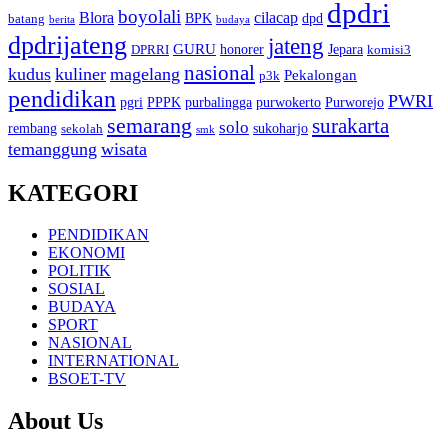
dpdri
boyolali
Blora
cilacap
BPK
dpd
batang
berita
budaya
dpdrijateng
jateng
GURU
honorer
Jepara
DPRRI
komisi3
nasional
kudus
kuliner
magelang
Pekalongan
p3k
pendidikan
PWRI
pgri
PPPK
purbalingga
purwokerto
Purworejo
semarang
surakarta
solo
rembang
sukoharjo
sekolah
smk
temanggung
wisata
KATEGORI
PENDIDIKAN
EKONOMI
POLITIK
SOSIAL
BUDAYA
SPORT
NASIONAL
INTERNATIONAL
BSOET-TV
About Us