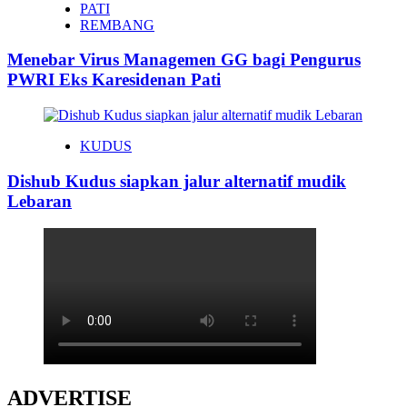
PATI
REMBANG
Menebar Virus Managemen GG bagi Pengurus
PWRI Eks Karesidenan Pati
KUDUS
Dishub Kudus siapkan jalur alternatif mudik
Lebaran
ADVERTISE