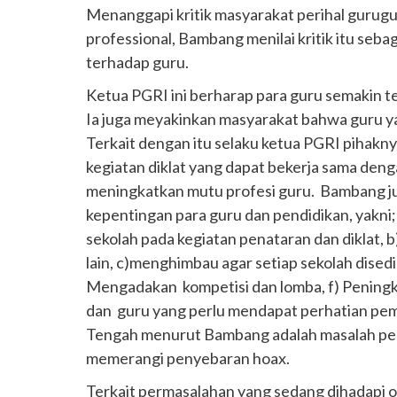
Menanggapi kritik masyarakat perihal gurug
professional, Bambang menilai kritik itu seba
terhadap guru.
Ketua PGRI ini berharap para guru semakin t
Ia juga meyakinkan masyarakat bahwa guru ya
Terkait dengan itu selaku ketua PGRI pihak
kegiatan diklat yang dapat bekerja sama den
meningkatkan mutu profesi guru. Bambang ju
kepentingan para guru dan pendidikan, yakni;
sekolah pada kegiatan penataran dan diklat,
lain, c)menghimbau agar setiap sekolah dised
Mengadakan kompetisi dan lomba, f) Peningka
dan guru yang perlu mendapat perhatian pem
Tengah menurut Bambang adalah masalah pen
memerangi penyebaran hoax.
Terkait permasalahan yang sedang dihadapi ol