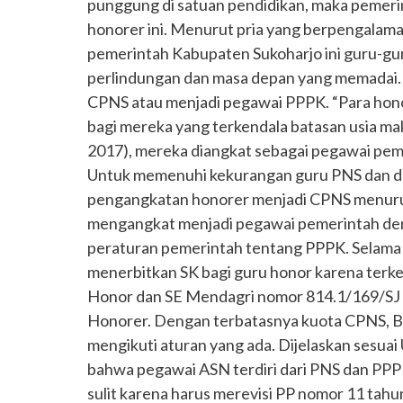
punggung di satuan pendidikan, maka pemeri
honorer ini. Menurut pria yang berpengalama
pemerintah Kabupaten Sukoharjo ini guru-gu
perlindungan dan masa depan yang memadai. 
CPNS atau menjadi pegawai PPPK. “Para hono
bagi mereka yang terkendala batasan usia ma
2017), mereka diangkat sebagai pegawai peme
Untuk memenuhi kekurangan guru PNS dan 
pengangkatan honorer menjadi CPNS menurut
mengangkat menjadi pegawai pemerintah deng
peraturan pemerintah tentang PPPK. Selama 
menerbitkan SK bagi guru honor karena terk
Honor dan SE Mendagri nomor 814.1/169/SJ
Honorer. Dengan terbatasnya kuota CPNS, B
mengikuti aturan yang ada. Dijelaskan sesua
bahwa pegawai ASN terdiri dari PNS dan PPP
sulit karena harus merevisi PP nomor 11 tahun