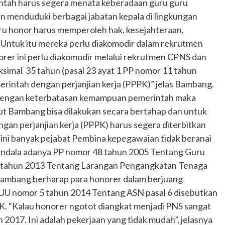
ntah harus segera menata keberadaan guru guru
n menduduki berbagai jabatan kepala di lingkungan
ru honor harus memperoleh hak, kesejahteraan,
Untuk itu mereka perlu diakomodir dalam rekrutmen
rer ini perlu diakomodir melalui rekrutmen CPNS dan
ksimal 35 tahun (pasal 23 ayat 1 PP nomor 11 tahun
rintah dengan perjanjian kerja (PPPK)” jelas Bambang.
dengan keterbatasan kemampuan pemerintah maka
 Bambang bisa dilakukan secara bertahap dan untuk
an perjanjian kerja (PPPK) harus segera diterbitkan
ini banyak pejabat Pembina kepegawaian tidak beranai
endala adanya PP nomor 48 tahun 2005 Tentang Guru
 tahun 2013 Tentang Larangan Pengangkatan Tenaga
ambang berharap para honorer dalam berjuang
i UU nomor 5 tahun 2014 Tentang ASN pasal 6 disebutkan
K. “Kalau honorer ngotot diangkat menjadi PNS sangat
 2017. Ini adalah pekerjaan yang tidak mudah”, jelasnya