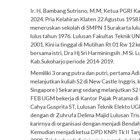
Ir. H. Bambang Sutrisno, M.M, Ketua PGRI K
2024. Pria Kelahiran Klaten 22 Agustus 1958 
meneruskan sekolah di SMPN 1 Surakarta lulu
lulus tahun 1976. Lulusan Fakultas Teknik U
2001. Kini ia tinggal di Mutihan Rt 01 Rw 1
bersama istri, Dra Hj Sri Harminingsih ,M Si
Kab.Sukoharjo periode 2014-2019.
Memiliki 3 orang putra dan putri, pertama Ad
melanjutkan kuliah S2 di New Castle Inggris,
Singapore ) Sekarang sedang melanjutkan S2 D
FEB UGM bekerja di Kantor Pajak Pratama di 
Cahya Gusprita ST, Lulusan Teknik Elekto UG
dengan dr Zuhrufa Delima Majid Lulusan Tris
karirnya di organisasi dengan menjadi Benda
Kemudian menjadi ketua DPD KNPI Tk II Tanj