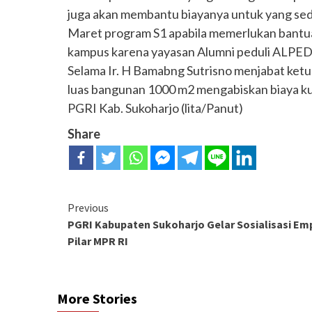
juga akan membantu biayanya untuk yang sedan
Maret program S1 apabila memerlukan bantua
kampus karena yayasan Alumni peduli ALPED
Selama Ir. H Bamabng Sutrisno menjabat ket
luas bangunan 1000 m2 mengabiskan biaya kur
PGRI Kab. Sukoharjo (lita/Panut)
Share
Continue
Previous
PGRI Kabupaten Sukoharjo Gelar Sosialisasi Em
Reading
Pilar MPR RI
More Stories