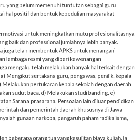
uru yang belum memenuhi tuntutan sebagai guru
gai hal positif dan bentuk kepedulian masyarakat
ermotivasi untuk meningkatkan mutu profesionalitasnya.
ng baik dan professional jumlahnya lebih banyak.
nya juga telah membentuk APKS untuk menangani
gan lembaga resmi yang diberi kewenangan
ga mengaku telah melakukan banyak hal terkait dengan
 a) Mengikut sertakana guru, pengawas, penilik, kepala
 b) Melakukan pertukaran kepala sekolah dengan daerah
iakan sudut baca, d) Melakukan studi banding, e)
tan Sarana prasarana. Persoalan lain diluar pendidikan
erintah dan pemerintah daerah khususnya di Jawa
yalah gunaan narkoba, pengaruh paham radikalisme,
eh beberapa orang tua yang kesulitan biaya kuliah, ia