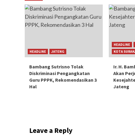
HEADLINE
HEADLINE
JATENG
KOTA SURAK
Bambang Sutrisno Tolak
Ir. H. Ba
Diskriminasi Pengangkatan
Akan Per
Guru PPPK, Rekomendasikan 3
Kesejaht
Hal
Jateng
Leave a Reply