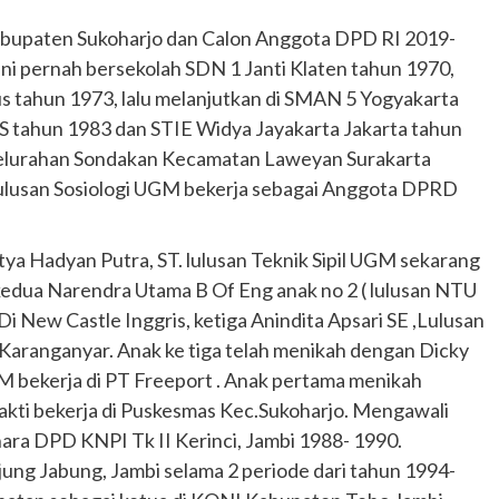
abupaten Sukoharjo dan Calon Anggota DPD RI 2019-
ini pernah bersekolah SDN 1 Janti Klaten tahun 1970,
s tahun 1973, lalu melanjutkan di SMAN 5 Yogyakarta
NS tahun 1983 dan STIE Widya Jayakarta Jakarta tahun
2 kelurahan Sondakan Kecamatan Laweyan Surakarta
. Lulusan Sosiologi UGM bekerja sebagai Anggota DPRD
itya Hadyan Putra, ST. lulusan Teknik Sipil UGM sekarang
 kedua Narendra Utama B Of Eng anak no 2 ( lulusan NTU
i New Castle Inggris, ketiga Anindita Apsari SE ,Lulusan
Karanganyar. Anak ke tiga telah menikah dengan Dicky
M bekerja di PT Freeport . Anak pertama menikah
akti bekerja di Puskesmas Kec.Sukoharjo. Mengawali
hara DPD KNPI Tk II Kerinci, Jambi 1988- 1990.
ung Jabung, Jambi selama 2 periode dari tahun 1994-