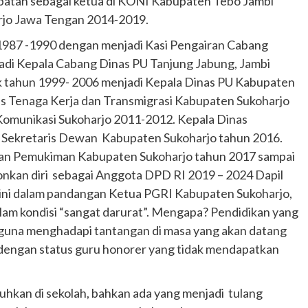
 jabatan sebagai ketua di KONI Kabupaten Tebo Jambi
rjo Jawa Tengan 2014-2019.
n 1987 -1990 dengan menjadi Kasi Pengairan Cabang
jadi Kepala Cabang Dinas PU Tanjung Jabung, Jambi
k tahun 1999- 2006 menjadi Kepala Dinas PU Kabupaten
as Tenaga Kerja dan Transmigrasi Kabupaten Sukoharjo
Komunikasi Sukoharjo 2011-2012. Kepala Dinas
 Sekretaris Dewan Kabupaten Sukoharjo tahun 2016.
san Pemukiman Kabupaten Sukoharjo tahun 2017 sampai
nkan diri sebagai Anggota DPD RI 2019 – 2024 Dapil
 ini dalam pandangan Ketua PGRI Kabupaten Sukoharjo,
lam kondisi “sangat darurat”. Mengapa? Pendidikan yang
guna menghadapi tantangan di masa yang akan datang
k dengan status guru honorer yang tidak mendapatkan
uhkan di sekolah, bahkan ada yang menjadi tulang