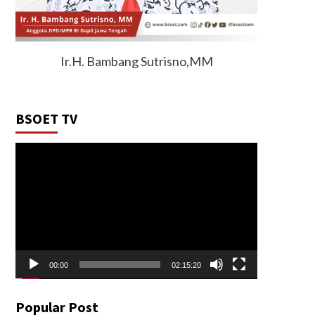
Ir.H. Bambang Sutrisno,MM
BSOET TV
Video
Player
00:00
02:15:20
Popular Post