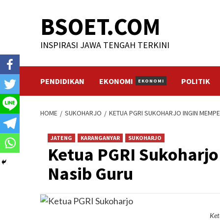
Skip
BSOET.COM
to
content
INSPIRASI JAWA TENGAH TERKINI
PENDIDIKAN
EKONOMI
POLITIK
EKONOMI
HOME
SUKOHARJO
KETUA PGRI SUKOHARJO INGIN MEMP
JATENG
KARANGANYAR
SUKOHARJO
Ketua PGRI Sukoharj
Nasib Guru
Ket