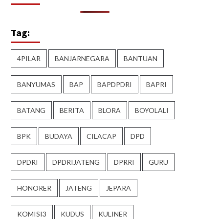
Tag:
4PILAR
BANJARNEGARA
BANTUAN
BANYUMAS
BAP
BAPDPDRI
BAPRI
BATANG
BERITA
BLORA
BOYOLALI
BPK
BUDAYA
CILACAP
DPD
DPDRI
DPDRIJATENG
DPRRI
GURU
HONORER
JATENG
JEPARA
KOMISI3
KUDUS
KULINER