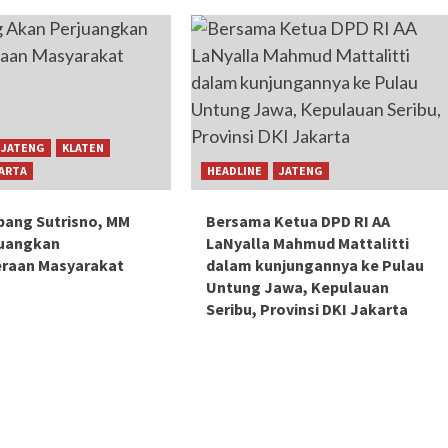
JATENG
KLATEN
ARTA
HEADLINE
JATENG
mbang Sutrisno, MM
Bersama Ketua DPD RI AA
juangkan
LaNyalla Mahmud Mattalitti
eraan Masyarakat
dalam kunjungannya ke Pulau
Untung Jawa, Kepulauan
Seribu, Provinsi DKI Jakarta