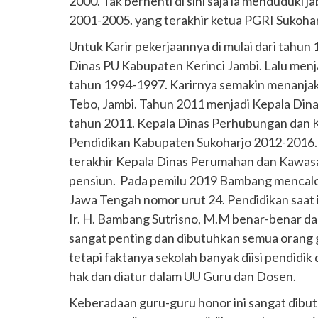
2000. Tak berhenti di sini saja ia menduduki
2001-2005. yang terakhir ketua PGRI Sukoha
Untuk Karir pekerjaannya di mulai dari tahu
Dinas PU Kabupaten Kerinci Jambi. Lalu men
tahun 1994-1997. Karirnya semakin menanja
Tebo, Jambi. Tahun 2011 menjadi Kepala Din
tahun 2011. Kepala Dinas Perhubungan dan 
Pendidikan Kabupaten Sukoharjo 2012-2016.
terakhir Kepala Dinas Perumahan dan Kawa
pensiun. Pada pemilu 2019 Bambang mencalo
Jawa Tengah nomor urut 24. Pendidikan saat
Ir. H. Bambang Sutrisno, M.M benar-benar da
sangat penting dan dibutuhkan semua orang 
tetapi faktanya sekolah banyak diisi pendidi
hak dan diatur dalam UU Guru dan Dosen.
Keberadaan guru-guru honor ini sangat dibut