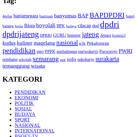
Tag:
BAPDPDRI
banyumas
BAP
banjarnegara
4pilar
bantuan
bapri
dpdri
boyolali
Blora
cilacap
BPK
dpd
batang
berita
budaya
dpdrijateng
jateng
GURU
honorer
Jepara
DPRRI
komisi3
nasional
kudus
kuliner
magelang
Pekalongan
p3k
pendidikan
PWRI
pgri
PPPK
purbalingga
purwokerto
Purworejo
semarang
surakarta
solo
rembang
sukoharjo
sekolah
smk
temanggung
wisata
KATEGORI
PENDIDIKAN
EKONOMI
POLITIK
SOSIAL
BUDAYA
SPORT
NASIONAL
INTERNATIONAL
BSOET-TV