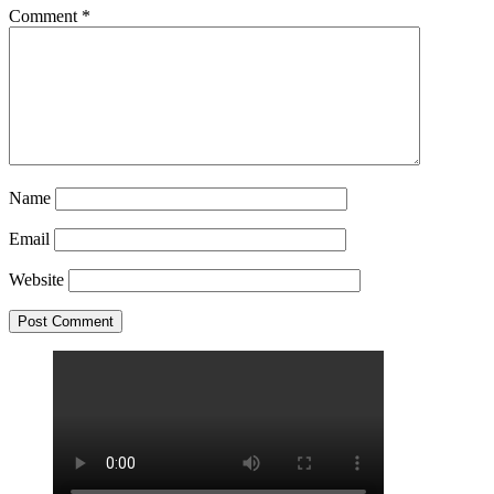
Comment
*
Name
Email
Website