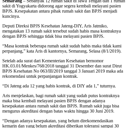
Semarang
– Sebanyak 12 rumah sakit di Jawa Tengah dan 1 rumah
sakit di Yogyakarta didorong agar segera kembali melayani pasien
BPJS. Kesepakatan antara pihak rumah sakit dan BPJS menjadi
kuncinya.
Deputi Direksi BPJS Kesehatan Jateng-DIY, Aris Jatmiko,
mengatakan 13 rumah sakit tersebut sudah habis masa kontraknya
dengan BPJS sehingga tidak bisa melayani pasien BPJS.
“Masa kontrak beberapa rumah sakit sudah habis maka tidak kami
perpanjang,” kata Aris di kantornya, Semarang, Selasa (8/1/2019).
Setelah ada surat dari Kementerian Kesehatan bernomor
HK.03.01/Menkes/768/2018 tanggal 31 Desember dan surat Dirut
BPJS Kesehatan No 063/III/2019 tanggal 3 Januari 2019 maka ada
rekomendasi untuk perpanjangan kontrak.
“Di Jateng ada 12 yang habis kontrak, di DIY ada 1,” tuturnya.
Aris menjelaskan, bagi rumah sakit yang sudah putus kontraknya
maka bisa kembali melayani pasien BPJS dengan adanya
kesepakatan antara rumah sakit dan BPJS. Rumah sakit juga bisa
mengurus akreditasi dengan batas waktu hingga 30 Juni 2019.
“Dengan adanya kesepakatan, yang belum direkomendasikan
kemarin dan yang belum akreditasi diberikan toleransi sampai 30